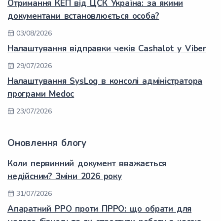
Отримання КЕП від ЦСК Україна: за якими
документами встановлюється особа?
03/08/2026
Налаштування відправки чеків Cashalot у Viber
29/07/2026
Налаштування SysLog в консолі адміністратора
програми Medoc
23/07/2026
Оновлення блогу
Коли первинний документ вважається
недійсним? Зміни 2026 року
31/07/2026
Апаратний РРО проти ПРРО: що обрати для