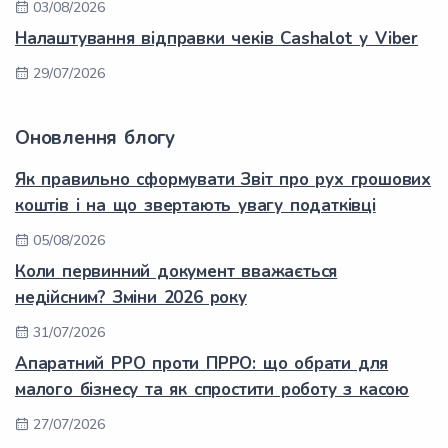
03/08/2026
Налаштування відправки чеків Cashalot у Viber
29/07/2026
Оновлення блогу
Як правильно сформувати Звіт про рух грошових
коштів і на що звертають увагу податківці
05/08/2026
Коли первинний документ вважається
недійсним? Зміни 2026 року
31/07/2026
Апаратний РРО проти ПРРО: що обрати для
малого бізнесу та як спростити роботу з касою
27/07/2026