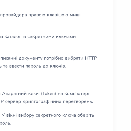
опровайдера правою клавішою миші.
ти каталог із секретними ключами.
дписанні документу потрібно вибрати HTTP
 та ввести пароль до ключів.
 Апаратний ключ (Token) на комп'ютері
TP сервер криптографічних перетворень.
 У вікні вибору секретного ключа оберіть
роль.