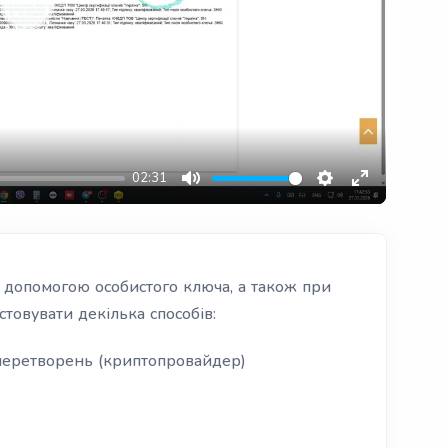
Play
02:31
Mute
Settings
Enter
fullscreen
 допомогою особистого ключа, а також при
товувати декілька способів:
перетворень (криптопровайдер)