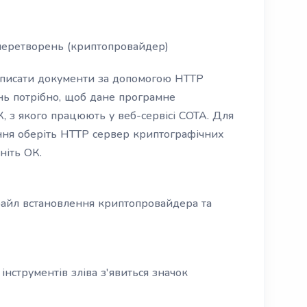
перетворень (криптопровайдер)
ідписати документи за допомогою HTTP
ь потрібно, щоб дане програмне
, з якого працюють у веб-сервісі СОТА. Для
ання оберіть HTTP сервер криптографічних
ніть ОК.
 файл встановлення криптопровайдера та
інструментів зліва з'явиться значок