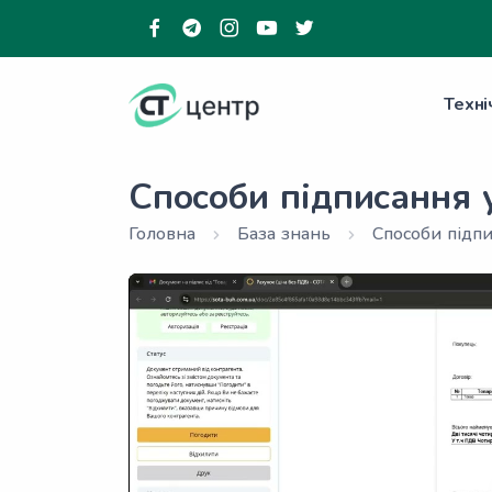
Техні
Способи підписання 
Головна
База знань
Способи підпи