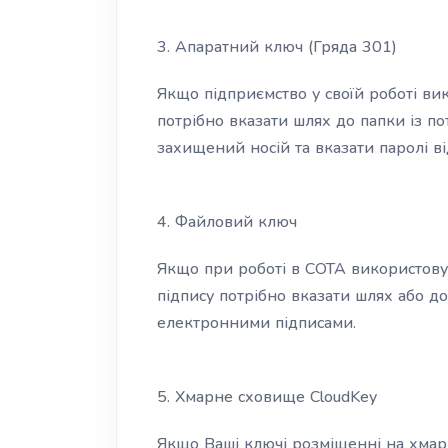
3. Апаратний ключ (Гряда 301)
Якщо підприємство у своїй роботі в
потрібно вказати шлях до папки із п
захищений носій та вказати паролі в
4. Файловий ключ
Якщо при роботі в СОТА використову
підпису потрібно вказати шлях або д
електронними підписами.
5. Хмарне сховище CloudKey
Якщо Ваші ключі розміщенні на хмарн