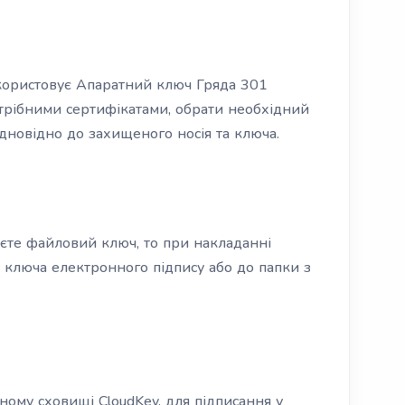
икористовує Апаратний ключ Гряда 301
отрібними сертифікатами, обрати необхідний
ідновідно до захищеного носія та ключа.
єте файловий ключ, то при накладанні
о ключа електронного підпису або до папки з
ому сховищі CloudKey, для підписання у