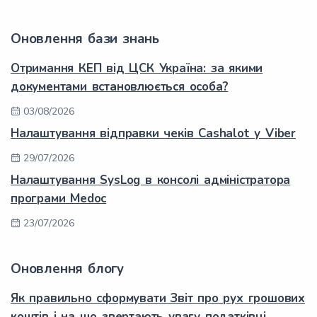
Оновлення бази знань
Отримання КЕП від ЦСК Україна: за якими
документами встановлюється особа?
03/08/2026
Налаштування відправки чеків Cashalot у Viber
29/07/2026
Налаштування SysLog в консолі адміністратора
програми Medoc
23/07/2026
Оновлення блогу
Як правильно сформувати Звіт про рух грошових
коштів і на що звертають увагу податківці