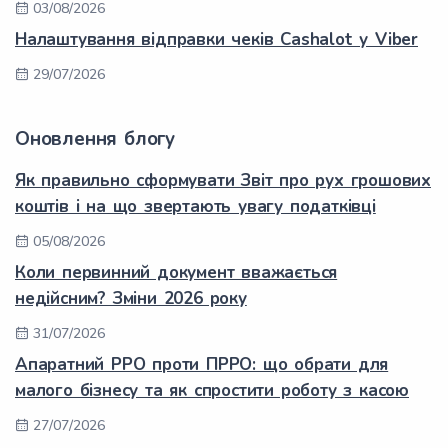
03/08/2026
Налаштування відправки чеків Cashalot у Viber
29/07/2026
Оновлення блогу
Як правильно сформувати Звіт про рух грошових
коштів і на що звертають увагу податківці
05/08/2026
Коли первинний документ вважається
недійсним? Зміни 2026 року
31/07/2026
Апаратний РРО проти ПРРО: що обрати для
малого бізнесу та як спростити роботу з касою
27/07/2026