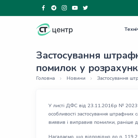
Техні
Застосування штрафн
помилок у розрахун
Головна
Новини
Застосування штр
У листі ДФС від 23.11.2016р № 202
особливості застосування штрафних с
виявив і виправив помилки, раніше
Нагадаємо, що відповідно до п. 119.