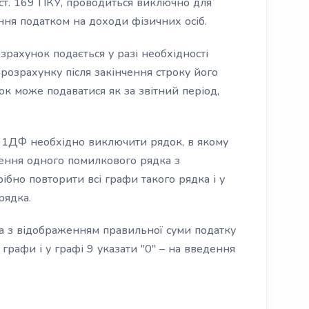
ст. 169 ПКУ, проводиться виключно для
ння податком на доходи фізичних осіб.
рахунок подається у разі необхідності
розрахунку після закінчення строку його
к може подаватися як за звітний період,
 1ДФ необхідно виключити рядок, в якому
ення одного помилкового рядка з
ібно повторити всі графи такого рядка і у
рядка.
ка з відображенням правильної суми податку
 графи і у графі 9 указати "0" – на введення