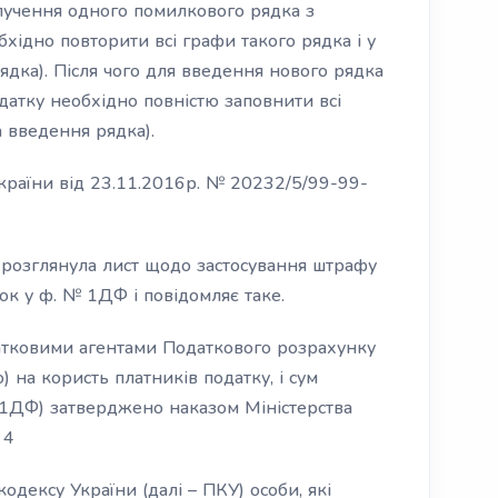
лучення одного помилкового рядка з
хідно повторити всі графи такого рядка і у
ядка). Після чого для введення нового рядка
атку необхідно повністю заповнити всі
на введення рядка).
країни від 23.11.2016р. № 20232/5/99-99-
розглянула лист щодо застосування штрафу
к у ф. № 1ДФ і повідомляє таке.
атковими агентами Податкового розрахунку
) на користь платників податку, і сум
 1ДФ) затверджено наказом Міністерства
 4
кодексу України (далі – ПКУ) особи, які