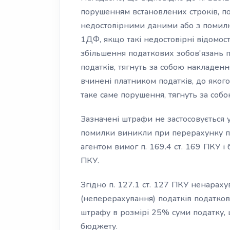
порушенням встановлених строків, по
недостовірними даними або з помилк
1ДФ, якщо такі недостовірні відомос
збільшення податкових зобов'язань п
податків, тягнуть за собою накладення
вчинені платником податків, до яког
таке саме порушення, тягнуть за соб
Зазначені штрафи не застосовується у
помилки виникли при перерахунку по
агентом вимог п. 169.4 ст. 169 ПКУ і
ПКУ.
Згідно п. 127.1 ст. 127 ПКУ ненараху
(неперерахування) податків податко
штрафу в розмірі 25% суми податку, 
бюджету.