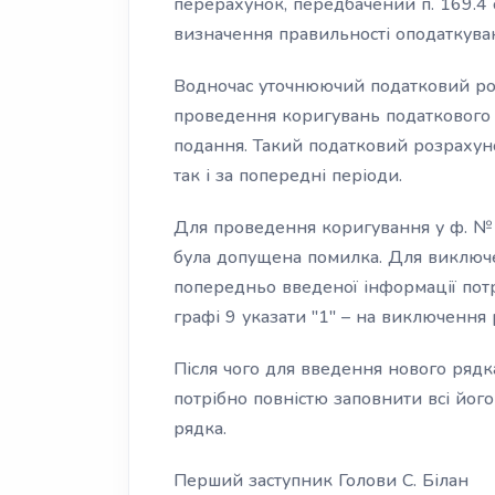
перерахунок, передбачений п. 169.4 
визначення правильності оподаткува
Водночас уточнюючий податковий роз
проведення коригувань податкового 
подання. Такий податковий розрахуно
так і за попередні періоди.
Для проведення коригування у ф. №
була допущена помилка. Для виключ
попередньо введеної інформації потр
графі 9 указати "1" – на виключення 
Після чого для введення нового ряд
потрібно повністю заповнити всі його
рядка.
Перший заступник Голови С. Білан