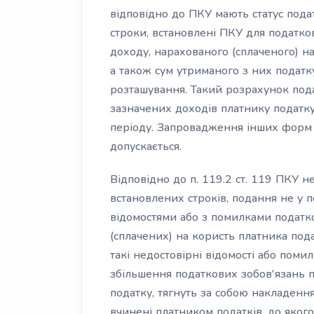
відповідно до ПКУ мають статус подат
строки, встановлені ПКУ для податко
доходу, нарахованого (сплаченого) н
а також сум утриманого з них податк
розташування. Такий розрахунок пода
зазначених доходів платнику податку
періоду. Запровадження інших форм з
допускається.
Відповідно до п. 119.2 ст. 119 ПКУ 
встановлених строків, подання не у п
відомостями або з помилками податко
(сплачених) на користь платника пода
такі недостовірні відомості або пом
збільшення податкових зобов'язань п
податку, тягнуть за собою накладення 
вчинені платником податків, до яког