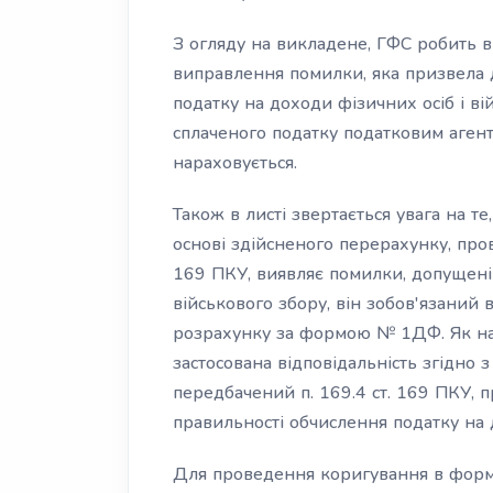
З огляду на викладене, ГФС робить ви
виправлення помилки, яка призвела 
податку на доходи фізичних осіб і ві
сплаченого податку податковим агент
нараховується.
Також в листі звертається увага на т
основі здійсненого перерахунку, пров
169 ПКУ, виявляє помилки, допущені
військового збору, він зобов'язаний 
розрахунку за формою № 1ДФ. Як нас
застосована відповідальність згідно з
передбачений п. 169.4 ст. 169 ПКУ,
правильності обчислення податку на 
Для проведення коригування в форм