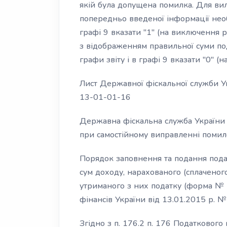
якій була допущена помилка. Для ви
попередньо введеної інформації необ
графі 9 вказати "1" (на виключення р
з відображенням правильної суми под
графи звіту і в графі 9 вказати "0" (
Лист Державної фіскальної служби У
13-01-01-16
Державна фіскальна служба України 
при самостійному виправленні помило
Порядок заповнення та подання под
сум доходу, нарахованого (сплаченого
утриманого з них податку (форма №
фінансів України від 13.01.2015 р. №
Згідно з п. 176.2 п. 176 Податкового 