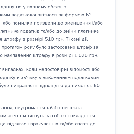
дання не у повному обсязі, з
ами податкової звітності за формою №
ті або помилки призвели до зменшення і/або
латника податків та/або до зміни платника
 штрафу в розмірі 510 грн. Ті самі дії,
о протягом року було застосовано штраф за
ою накладення штрафу в розмірі 1 020 грн.
 випадках, коли недостовірні відомості або
датку в зв'язку з виконанням податковим
 були виправлені відповідно до вимог ст. 50
вання, неутримання та/або несплата
вим агентом тягнуть за собою накладення
що підлягає нарахуванню та/або сплаті до