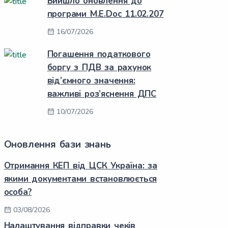
Вийшло оновлення до
програми M.E.Doc 11.02.207
16/07/2026
Погашення податкового
боргу з ПДВ за рахунок
від’ємного значення:
важливі роз’яснення ДПС
10/07/2026
Оновлення бази знань
Отримання КЕП від ЦСК Україна: за
якими документами встановлюється
особа?
03/08/2026
Налаштування відправки чеків