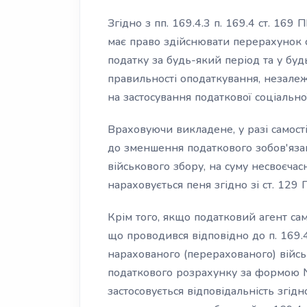
Згідно з пп. 169.4.3 п. 169.4 ст. 16
має право здійснювати перерахунок 
податку за будь-який період та у бу
правильності оподаткування, незалеж
на застосування податкової соціальної
Враховуючи викладене, у разі самос
до зменшення податкового зобов'язан
військового збору, на суму несвоєча
нараховується пеня згідно зі ст. 129 
Крім того, якщо податковий агент сам
що проводився відповідно до п. 169.
нарахованого (перерахованого) війсь
податкового розрахунку за формою №
застосовується відповідальність згідно