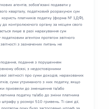
кових агентів, зобов'язані подавати у
вого кварталу, податковий розрахунок сум
а користь платників податку (форма № 1ДФ),
у до контролюючого органу за місцем свого
ється лише в разі нарахування сум
 податковим агентом протягом звітного
вітності з зазначених питань не
неподання, подання з порушенням
овному обсязі, з недостовірними
вої звітності про суми доходів, нарахованих
тків, суми утриманого з них податку, якщо
илки призвели до зменшення та/або
латника податку та/або до зміни платника
штрафу у розмірі 510 гривень. Ті самі дії,
о протягом року було застосовано штраф за