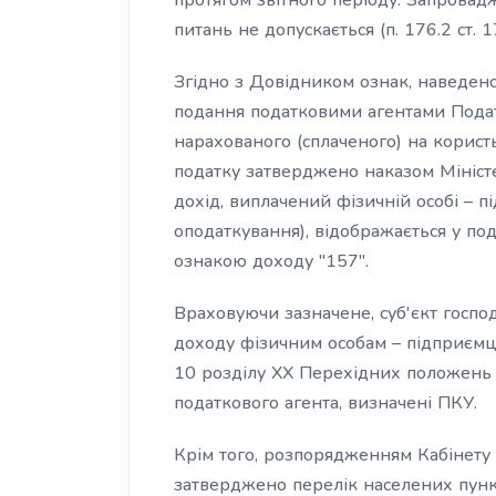
протягом звітного періоду. Запровад
питань не допускається (п. 176.2 ст. 
Згідно з Довідником ознак, наведен
подання податковими агентами Подат
нарахованого (сплаченого) на користь
податку затверджено наказом Міністе
дохід, виплачений фізичній особі – 
оподаткування), відображається у 
ознакою доходу "157".
Враховуючи зазначене, суб'єкт госпо
доходу фізичним особам – підприємцям
10 розділу XX Перехідних положень 
податкового агента, визначені ПКУ.
Крім того, розпорядженням Кабінету 
затверджено перелік населених пункт