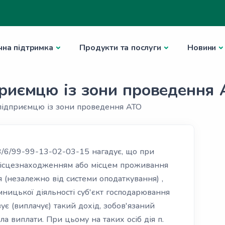
чна підтримка
Продукти та послуги
Новини
риємцю із зони проведення
підприємцю із зони проведення АТО
3/6/99-99-13-02-03-15 нагадує, що при
 місцезнаходженням або місцем проживання
я (незалежно від системи оподаткування) ,
ницької діяльності суб'єкт господарювання
вує (виплачує) такий дохід, зобов'язаний
а виплати. При цьому на таких осіб дія п.