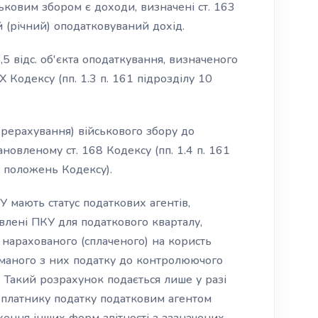
ьковим збором є доходи, визначені ст. 163
й (річний) оподатковуваний дохід.
,5 відс. об'єкта оподаткування, визначеного
XX Кодексу (пп. 1.3 п. 161 підрозділу 10
ерерахування) військового збору до
новленому ст. 168 Кодексу (пп. 1.4 п. 161
х положень Кодексу).
КУ мають статус податкових агентів,
овлені ПКУ для податкового кварталу,
нарахованого (сплаченого) на користь
иманого з них податку до контролюючого
. Такий розрахунок подається лише у разі
 платнику податку податковим агентом