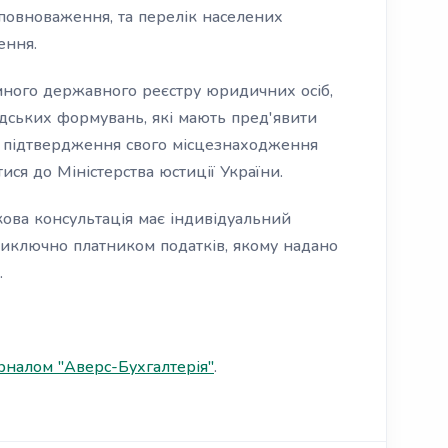
 повноваження, та перелік населених
ення.
иного державного реєстру юридичних осіб,
адських формувань, які мають пред'явити
для підтвердження свого місцезнаходження
ися до Міністерства юстиції України.
ова консультація має індивідуальний
виключно платником податків, якому надано
.
налом "Аверс-Бухгалтерія"
.