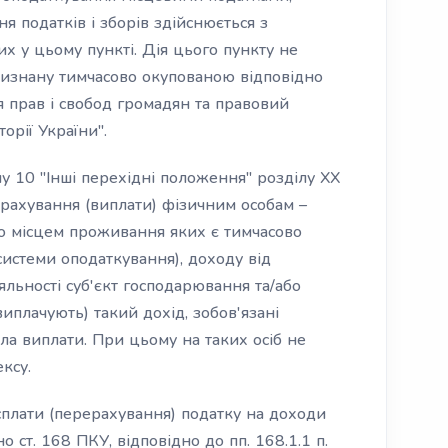
я податків і зборів здійснюється з
х у цьому пункті. Дія цього пункту не
визнану тимчасово окупованою відповідно
 прав і свобод громадян та правовий
орії України".
ілу 10 "Інші перехідні положення" розділу XX
рахування (виплати) фізичним особам –
о місцем проживання яких є тимчасово
системи оподаткування), доходу від
льності суб'єкт господарювання та/або
виплачують) такий дохід, зобов'язані
а виплати. При цьому на таких осіб не
ксу.
сплати (перерахування) податку на доходи
 ст. 168 ПКУ, відповідно до пп. 168.1.1 п.