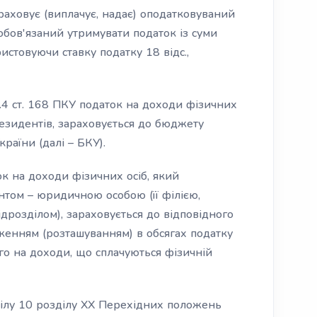
араховує (виплачує, надає) оподатковуваний
обов'язаний утримувати податок із суми
истовуючи ставку податку 18 відс.,
8.4 ст. 168 ПКУ податок на доходи фізичних
резидентів, зараховується до бюджету
раїни (далі – БКУ).
к на доходи фізичних осіб, який
ентом – юридичною особою (її філією,
дрозділом), зараховується до відповідного
женням (розташуванням) в обсягах податку
го на доходи, що сплачуються фізичній
озділу 10 розділу XX Перехідних положень