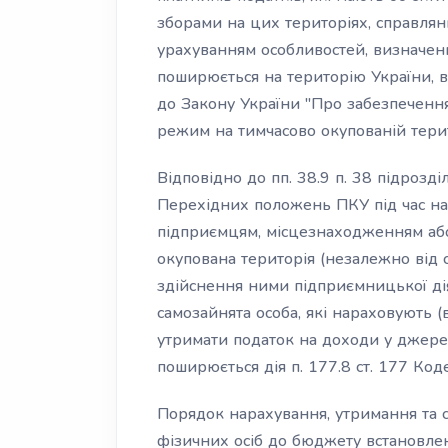
зборами на цих територіях, справлянн
урахуванням особливостей, визначени
поширюється на територію України, 
до Закону України "Про забезпечення
режим на тимчасово окупованій терит
Відповідно до пп. 38.9 п. 38 підрозд
Перехідних положень ПКУ під час на
підприємцям, місцезнаходженням аб
окупована територія (незалежно від 
здійснення ними підприємницької дія
самозайнята особа, які нараховують (
утримати податок на доходи у джерел
поширюється дія п. 177.8 ст. 177 Коде
Порядок нарахування, утримання та 
фізичних осіб до бюджету встановлено