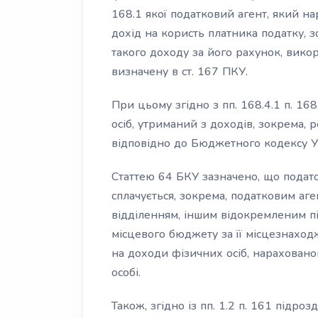
168.1 якої податковий агент, який н
дохід на користь платника податку, з
такого доходу за його рахунок, викор
визначену в ст. 167 ПКУ.
При цьому згідно з пп. 168.4.1 п. 16
осіб, утриманий з доходів, зокрема, 
відповідно до Бюджетного кодексу Ук
Статтею 64 БКУ зазначено, що подато
сплачується, зокрема, податковим аг
відділенням, іншим відокремленим пі
місцевого бюджету за її місцезнаход
на доходи фізичних осіб, нараховано
особі.
Також, згідно із пп. 1.2 п. 161 підр