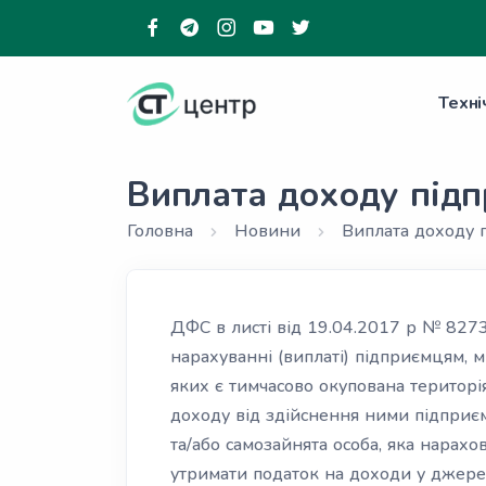
Техні
Виплата доходу підп
Головна
Новини
Виплата доходу 
ДФС в листі від 19.04.2017 р № 827
нарахуванні (виплаті) підприємцям,
яких є тимчасово окупована територі
доходу від здійснення ними підприєм
та/або самозайнята особа, яка нарахо
утримати податок на доходи у джерел