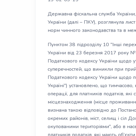
Державна фіскальна служба України,
України (далі – ПКУ), розглянула лис
норм чинного законодавства та в меж
Пунктом 38 підрозділу 10 "Інші пере
України від 23 березня 2017 року № 
Податкового кодексу України щодо у
суперечностей, що виникли при прий
Податкового кодексу України щодо п
Україні") установлено, що тимчасово
операції, для платників податків, які
місцезнаходження (місце проживання)
визнана такою відповідно до Постан
окремих районів, міст, селищ і сіл Д
окупованими територіями", або в насе
платників податків, які мають об'єк