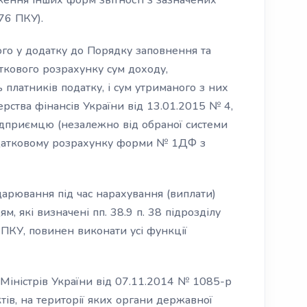
ження інших форм звітності з зазначених
176 ПКУ).
ого у додатку до Порядку заповнення та
кового розрахунку сум доходу,
 платників податку, і сум утриманого з них
рства фінансів України від 13.01.2015 № 4,
підприємцю (незалежно від обраної системи
податковому розрахунку форми № 1ДФ з
дарювання під час нарахування (виплати)
, які визначені пп. 38.9 п. 38 підрозділу
ПКУ, повинен виконати усі функції
Міністрів України від 07.11.2014 № 1085-р
ів, на території яких органи державної