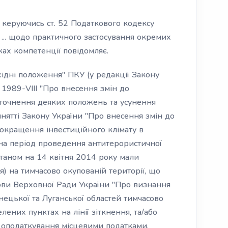
 керуючись ст. 52 Податкового кодексу
т ... щодо практичного застосування окремих
ах компетенції повідомляє.
хідні положення" ПКУ (у редакції Закону
1989-VIII "Про внесення змін до
точнення деяких положень та усунення
нятті Закону України "Про внесення змін до
окращення інвестиційного клімату в
, на період проведення антитерористичної
 станом на 14 квітня 2014 року мали
 на тимчасово окупованій території, що
ови Верховної Ради України "Про визнання
онецької та Луганської областей тимчасово
лених пунктах на лінії зіткнення, та/або
ти оподаткування місцевими податками,