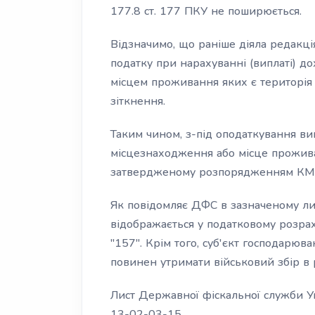
177.8 ст. 177 ПКУ не поширюється.
Відзначимо, що раніше діяла редакці
податку при нарахуванні (виплаті) 
місцем проживання яких є територія 
зіткнення.
Таким чином, з-під оподаткування ви
місцезнаходження або місце прожива
затвердженому розпорядженням КМУ
Як повідомляє ДФС в зазначеному лис
відображається у податковому розр
"157". Крім того, суб'єкт господарю
повинен утримати військовий збір в 
Лист Державної фіскальної служби У
13-02-03-15