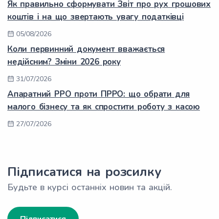
Як правильно сформувати Звіт про рух грошових
коштів і на що звертають увагу податківці
05/08/2026
Коли первинний документ вважається
недійсним? Зміни 2026 року
31/07/2026
Апаратний РРО проти ПРРО: що обрати для
малого бізнесу та як спростити роботу з касою
27/07/2026
Підписатися на розсилку
Будьте в курсі останніх новин та акцій.