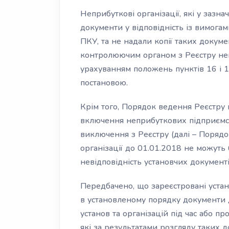
Неприбуткові організації, які у зазна
документи у відповідність із вимогам
ПКУ, та не надали копії таких доку
контролюючим органом з Реєстру неп
урахуванням положень пунктів 16 і 
постановою.
Крім того, Порядок ведення Реєстру 
включення неприбуткових підприємств
виключення з Реєстру (далі – Порядо
організації до 01.01.2018 не можуть
невідповідність установчих документі
Передбачено, що зареєстровані устано
в установленому порядку документи 
установ та організацій під час або пр
які за результатами розгляду таких д