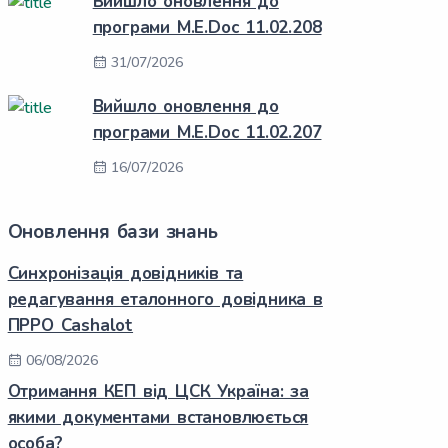
Вийшло оновлення до
програми M.E.Doc 11.02.208
31/07/2026
Вийшло оновлення до
програми M.E.Doc 11.02.207
16/07/2026
Оновлення бази знань
Синхронізація довідників та
редагування еталонного довідника в
ПРРО Cashalot
06/08/2026
Отримання КЕП від ЦСК Україна: за
якими документами встановлюється
особа?