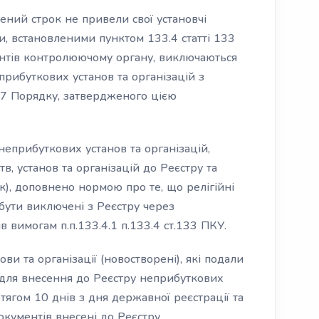
чений строк не привели свої установчі
и, встановленими пунктом 133.4 статті 133
ментів контролюючому органу, виключаються
рибуткових установ та організацій з
17 Порядку, затвердженого цією
неприбуткових установ та організацій,
, установ та організацій до Реєстру та
к), доповнено нормою про те, що релігійні
 бути виключені з Реєстру через
в вимогам п.п.133.4.1 п.133.4 ст.133 ПКУ.
ви та організації (новостворені), які подали
для внесення до Реєстру неприбуткових
отягом 10 днів з дня державної реєстрації та
окументів внесені до Реєстру