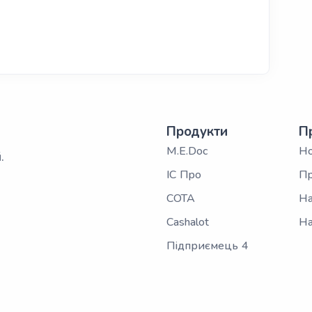
Продукти
П
M.E.Doc
Н
.
ІС Про
Пр
СОТА
На
Cashalot
На
Підприємець 4