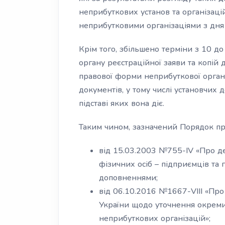
неприбуткових установ та організаці
неприбутковими організаціями з дня 
Крім того, збільшено терміни з 10 д
органу реєстраційної заяви та копій 
правової форми неприбуткової організ
документів, у тому числі установчих д
підставі яких вона діє.
Таким чином, зазначений Порядок при
від 15.03.2003 №755-IV «Про д
фізичних осіб – підприємців та
доповненнями;
від 06.10.2016 №1667-VIII «Про
України щодо уточнення окрем
неприбуткових організацій»;