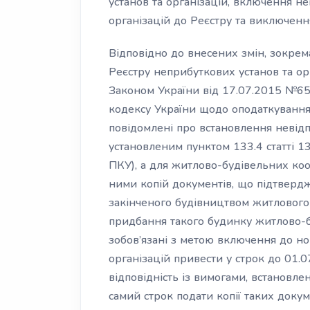
установ та організацій, включення не
організацій до Реєстру та виключення
Відповідно до внесених змін, зокрема
Реєстру неприбуткових установ та ор
Законом України від 17.07.2015 №65
кодексу України щодо оподаткування 
повідомлені про встановлення невідп
установленим пунктом 133.4 статті 1
ПКУ), а для житлово-будівельних коо
ними копій документів, що підтверд
закінченого будівництвом житлового
придбання такого будинку житлово-
зобов’язані з метою включення до но
організацій привести у строк до 01.0
відповідність із вимогами, встановле
самий строк подати копії таких доку