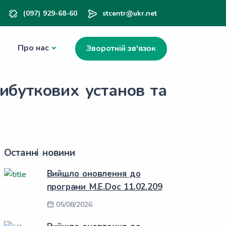
(097) 929-68-60
stcentr@ukr.net
Про нас
Зворотній зв'язок
ибуткових установ та
Останні новини
Вийшло оновлення до
програми M.E.Doc 11.02.209
05/08/2026