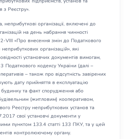
прибуткових підприємств, установ та
 з Реєстру».
, неприбуткові організації, включені до
ганізацій на день набрання чинності
2-VIII «Про внесення змін до Податкового
неприбуткових організацій», які
овідності установчих документів вимогам,
33 Податкового кодексу України (далі –
перативів – також про відсутність завірених
жують дату прийняття в експлуатацію
 будинку та факт спорудження або
будівельним (житловим) кооперативом,
вого Реєстру неприбуткових установ та
7.2017 свої установчі документи у
ними пунктом 133.4 статті 133 ПКУ, та у цей
ментів контролюючому органу.