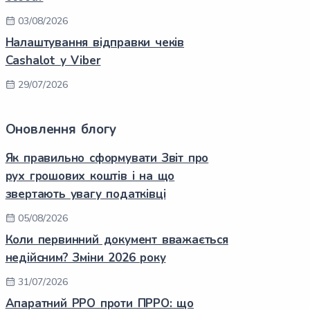
03/08/2026
Налаштування відправки чеків
Cashalot у Viber
29/07/2026
Оновлення блогу
Як правильно сформувати Звіт про
рух грошових коштів і на що
звертають увагу податківці
05/08/2026
Коли первинний документ вважається
недійсним? Зміни 2026 року
31/07/2026
Апаратний РРО проти ПРРО: що