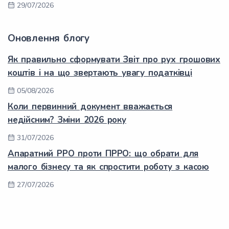
29/07/2026
Оновлення блогу
Як правильно сформувати Звіт про рух грошових
коштів і на що звертають увагу податківці
05/08/2026
Коли первинний документ вважається
недійсним? Зміни 2026 року
31/07/2026
Апаратний РРО проти ПРРО: що обрати для
малого бізнесу та як спростити роботу з касою
27/07/2026