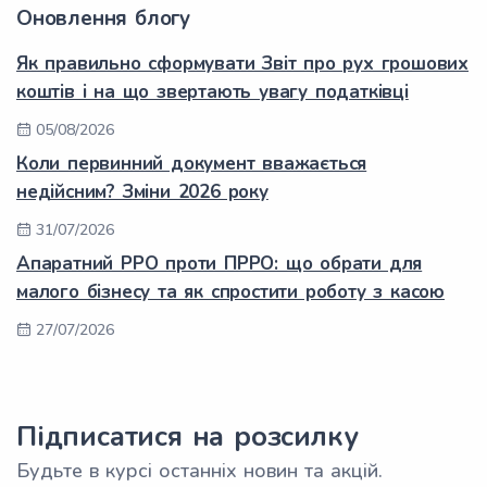
Оновлення блогу
Як правильно сформувати Звіт про рух грошових
коштів і на що звертають увагу податківці
05/08/2026
Коли первинний документ вважається
недійсним? Зміни 2026 року
31/07/2026
Апаратний РРО проти ПРРО: що обрати для
малого бізнесу та як спростити роботу з касою
27/07/2026
Підписатися на розсилку
Будьте в курсі останніх новин та акцій.