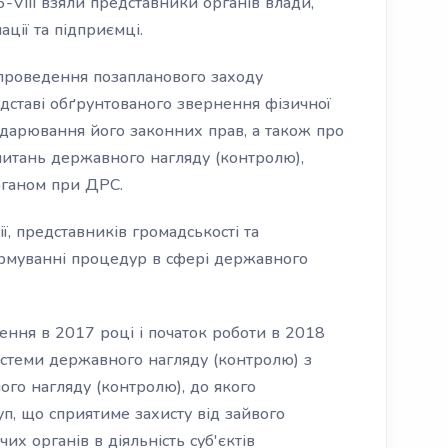
-VIII взяли представники органів влади,
ації та підприємці.
проведення позапланового заходу
дставі обґрунтованого звернення фізичної
одарювання його законних прав, а також про
питань державного нагляду (контролю),
рганом при ДРС.
ї, представників громадськості та
ормуванні процедур в сфері державного
ення в 2017 році і початок роботи в 2018
системи державного нагляду (контролю) з
го нагляду (контролю), до якого
уп, що сприятиме захисту від зайвого
х органів в діяльність суб'єктів