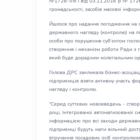
№1728-VIII і від 03.11.2016 р № 1726
громадськості, засобів масової інформ
Йшлося про надання погодження на 
державного нагляду (контролю) на пі
особи про порушення суб'єктом госп
створення і механізм роботи Ради з 
який буде дорадчим колегіальним о
Голова ДРС закликала бізнес-асоціаці
підприємців взяти активну участь ф
нагляду і контролю.
"Серед суттєвих нововведень - створ
році, Інтегрованої автоматизованої 
інформацією про всі заходи державно
підприємці будуть мати вільний дост
втручання посадових осіб контролюючи