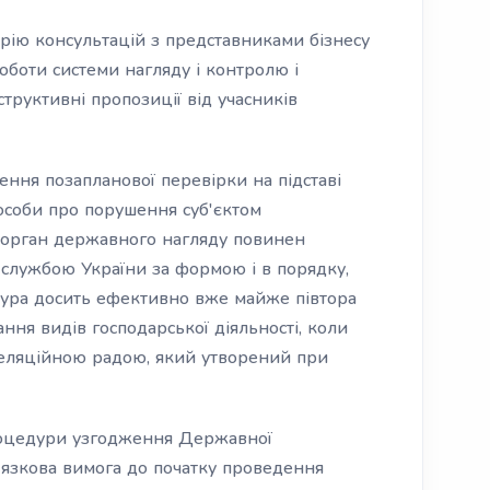
рію консультацій з представниками бізнесу
оботи системи нагляду і контролю і
структивні пропозиції від учасників
ення позапланової перевірки на підставі
особи про порушення суб'єктом
 орган державного нагляду повинен
службою України за формою і в порядку,
дура досить ефективно вже майже півтора
ання видів господарської діяльності, коли
пеляційною радою, який утворений при
процедури узгодження Державної
'язкова вимога до початку проведення