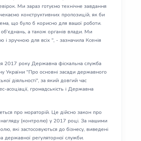
вірок. Ми зараз готуємо технічне завдання
с чекаємо конструктивних пропозицій, як би
ема, що було б корисно для вашої роботи.
 об'єднань, а також органів влади. Ми
 і зручною для всіх ", - зазначила Ксенія
ічня 2017 року Державна фіскальна служба
ну України "Про основні засади державного
кої діяльності", за який довгий час
ес-асоціації, громадськість і Державна
еться про мораторій. Це дійсно закон про
в нагляду (контролю) у 2017 році. За нашими
лю, які застосовуються до бізнесу, виведені
ва державної регуляторної служби.