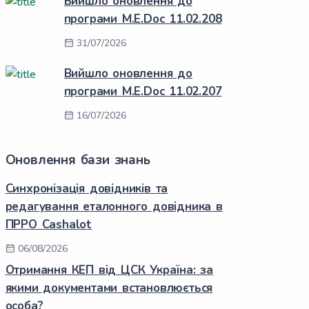
Вийшло оновлення до
програми M.E.Doc 11.02.208
31/07/2026
Вийшло оновлення до
програми M.E.Doc 11.02.207
16/07/2026
Оновлення бази знань
Синхронізація довідників та
редагування еталонного довідника в
ПРРО Cashalot
06/08/2026
Отримання КЕП від ЦСК Україна: за
якими документами встановлюється
особа?