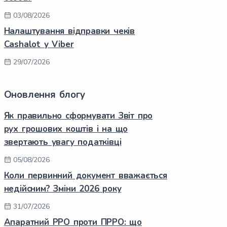
03/08/2026
Налаштування відправки чеків
Cashalot у Viber
29/07/2026
Оновлення блогу
Як правильно сформувати Звіт про
рух грошових коштів і на що
звертають увагу податківці
05/08/2026
Коли первинний документ вважається
недійсним? Зміни 2026 року
31/07/2026
Апаратний РРО проти ПРРО: що