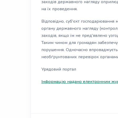
заходів державного нагляду оприлюд
на їх проведення.
Відповідно, суб'єкт господарювання 
органу державного нагляду (контро
заходів, якщо їм не пред'явлено узг
Таким чином для громадян забезпечуєт
порушення. Одночасно впроваджується
необґрунтованих перевірок органами
Урядовий портал
Інформацію надано електронним жур