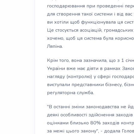
господарювання при проведенні пере
для створення такої системи і від ва
ви хотіли щоб функціонувала ця сист
Це стосується асоціацій, громадських
хочемо, щоб ця система була корисною
Ляпіна.
Крім того, вона зазначила, що з 1 с
України вже має діяти в рамках Зако
нагляду (контролю) у сфері господарсь
виступали представники бізнесу, бізн
регуляторна служба.
"В останні зміни законодавства не йд
деякі особливості здійснення заході
оцінками близько 80% заходів контро
за межі цього закону", - додала Голо