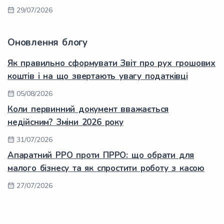
29/07/2026
Оновлення блогу
Як правильно сформувати Звіт про рух грошових
коштів і на що звертають увагу податківці
05/08/2026
Коли первинний документ вважається
недійсним? Зміни 2026 року
31/07/2026
Апаратний РРО проти ПРРО: що обрати для
малого бізнесу та як спростити роботу з касою
27/07/2026