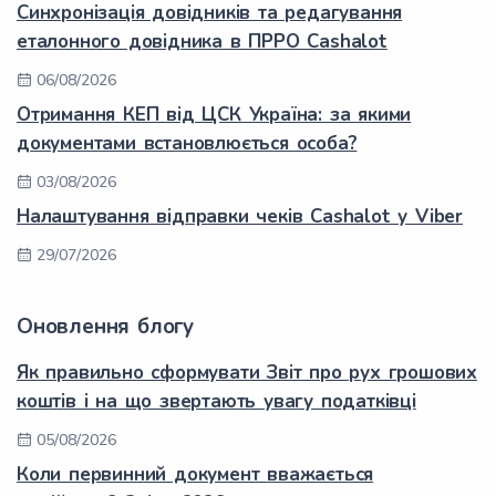
Синхронізація довідників та редагування
еталонного довідника в ПРРО Cashalot
06/08/2026
Отримання КЕП від ЦСК Україна: за якими
документами встановлюється особа?
03/08/2026
Налаштування відправки чеків Cashalot у Viber
29/07/2026
Оновлення блогу
Як правильно сформувати Звіт про рух грошових
коштів і на що звертають увагу податківці
05/08/2026
Коли первинний документ вважається