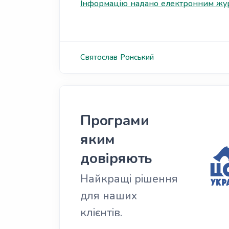
Інформацію надано електронним жур
Святослав
Ронський
Програми
яким
довіряють
Найкращі рішення
для наших
клієнтів.