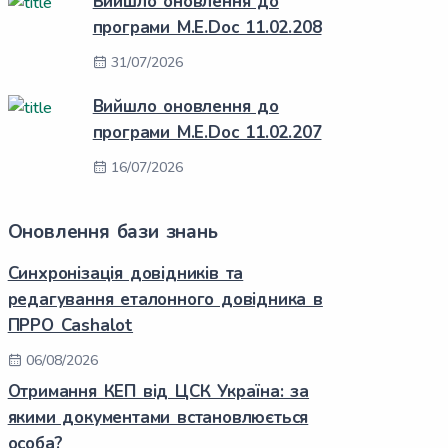
Вийшло оновлення до
програми M.E.Doc 11.02.208
31/07/2026
Вийшло оновлення до
програми M.E.Doc 11.02.207
16/07/2026
Оновлення бази знань
Синхронізація довідників та
редагування еталонного довідника в
ПРРО Cashalot
06/08/2026
Отримання КЕП від ЦСК Україна: за
якими документами встановлюється
особа?