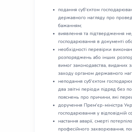
подання суб'єктом господарюван
державного нагляду про провед
бажанням;
виявлення та підтвердження нед
господарювання в документі обов
необхідності перевірки виконан
розпоряджень або інших розпо
вимог законодавства, виданих 
заходу органом державного наг
неподання суб'єктом господарюв
два звітні періоди підряд без 
пояснень про причини, які пер
доручення Прем'єр-міністра Укра
господарювання у відповідній с
настання аварії, смерті потерпі
професійного захворювання, пов