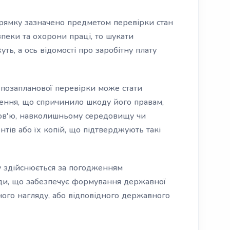
прямку зазначено предметом перевірки стан
зпеки та охорони праці, то шукати
ь, а ось відомості про заробітну плату
 позапланової перевірки може стати
ення, що спричинило шкоду його правам,
ров'ю, навколишньому середовищу чи
тів або їх копій, що підтверджують такі
у здійснюється за погодженням
ди, що забезпечує формування державної
ного нагляду, або відповідного державного