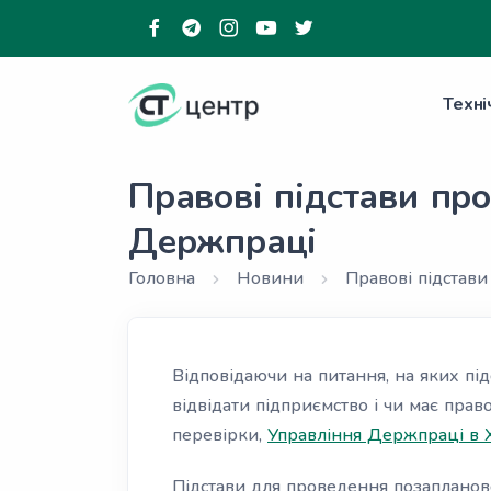
Техні
Правові підстави пр
Держпраці
Головна
Новини
Правові підстави
Відповідаючи на питання, на яких пі
відвідати підприємство і чи має прав
перевірки,
Управління Держпраці в 
Підстави для проведення позапланов