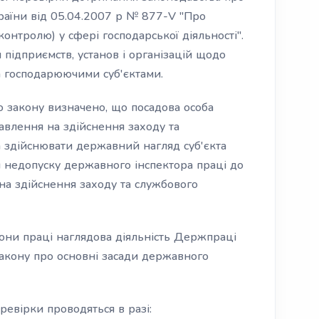
країни від 05.04.2007 р № 877-V "Про
онтролю) у сфері господарської діяльності".
 підприємств, установ і організацій щодо
 господарюючими суб'єктами.
го закону визначено, що посадова особа
авлення на здійснення заходу та
а здійснювати державний нагляд суб'єкта
я недопуску державного інспектора праці до
 на здійснення заходу та службового
они праці наглядова діяльність Держпраці
акону про основні засади державного
ревірки проводяться в разі: