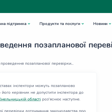
чна підтримка
Продукти та послуги
Новини
оведення позапланової перев
 проведення позапланової перевірки...
дставах інспектори можуть позапланово
о його керівник не допустити інспектора до
Хмельницькій області
роз'яснює наступне.
ої перевірки дотримання законодавства про