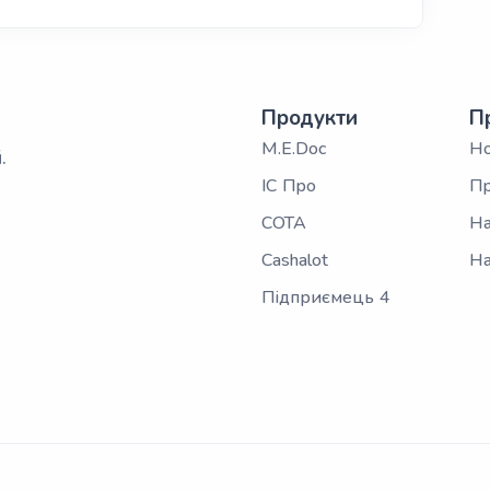
Продукти
П
M.E.Doc
Н
.
ІС Про
Пр
СОТА
На
Cashalot
На
Підприємець 4