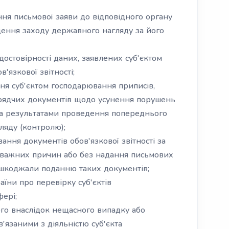
ня письмової заяви до відповідного органу
ення заходу державного нагляду за його
остовірності даних, заявлених суб'єктом
'язкової звітності;
ня суб'єктом господарювання приписів,
рядчих документів щодо усунення порушень
за результатами проведення попереднього
ляду (контролю);
ання документів обов'язкової звітності за
поважних причин або без надання письмових
ешкоджали поданню таких документів;
їни про перевірку суб'єктів
фері;
лого внаслідок нещасного випадку або
'язаними з діяльністю суб'єкта