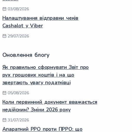
03/08/2026
Налаштування відправки чеків
Cashalot у Viber
29/07/2026
Оновлення блогу
Як правильно сформувати Звіт про
рух грошових коштів і на що
звертають увагу податківці
05/08/2026
Коли первинний документ вважається
недійсним? Зміни 2026 року
31/07/2026
Апаратний РРО проти ПРРО: що