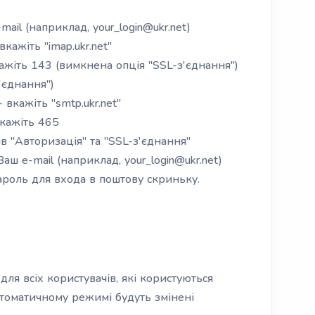
-mail (наприклад,
your_login@ukr.net
)
кажіть "imap.ukr.net"
кажіть 143 (вимкнена опція "SSL-з'єднання")
'єднання")
 вкажіть "smtp.ukr.net"
вкажіть 465
ів "Авторизація" та "SSL-з'єднання"
 Ваш e-mail (наприклад,
your_login@ukr.net
)
пароль для входа в поштову скриньку.
ля всіх користувачів, які користуються
втоматичному режимі будуть змінені