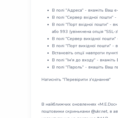
В полі "Адреса" - вкажіть Ваш e
В полі "Сервер вхідної пошти" - в
В полі "Порт вхідної пошти" - в
або 993 (увімкнена опція "SSL-з
В полі "Сервер вихідної пошти" -
В полі "Порт вихідної пошти" - 
Встановіть опції навпроти пункт
В полі "Ім'я до входу" - вкажіть
В полі "Пароль" - вкашіть Ваш 
Натисніть "Перевірити з'єднання"
В найближчих оновленнях «M.E.Doc» д
поштовими скриньками @ukr.net, в а