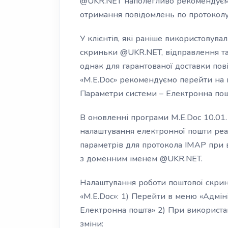
@UKR.NET наполегливо рекомендуємо
отримання повідомлень по протокол
У клієнтів, які раніше використовув
скриньки @UKR.NET, відправлення та
однак для гарантованої доставки по
«M.E.Doc» рекомендуємо перейти на 
Параметри системи – Електронна пош
В оновленні програми M.E.Doc 10.01.
налаштування електронної пошти реа
параметрів для протокола ІМАР при 
з доменним іменем @UKR.NET.
Налаштування роботи поштової скри
«M.E.Doc»: 1) Перейти в меню «Адмін
Електронна пошта» 2) При використа
зміни: