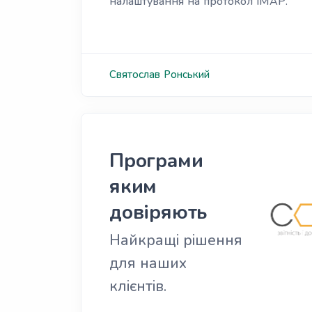
налаштування на протокол ІМАР.
Святослав
Ронський
Програми
яким
довіряють
Найкращі рішення
для наших
клієнтів.