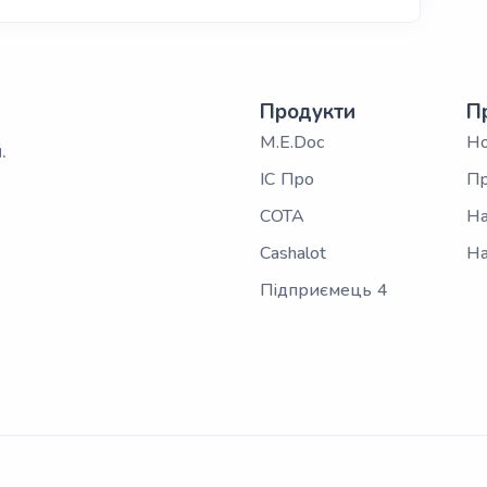
Продукти
П
M.E.Doc
Н
.
ІС Про
Пр
СОТА
На
Cashalot
На
Підприємець 4