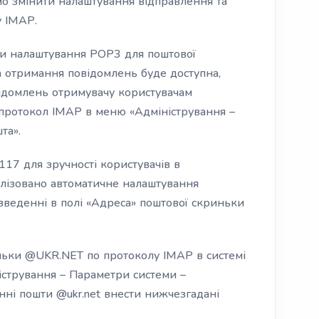
 змінити налаштування відправлення та
у ІМАР.
али налаштування РОР3 для поштової
 отримання повідомлень буде доступна,
відомлень отримувачу користувачам
протокол ІМАР в меню «Адміністрування –
та».
117 для зручності користувачів в
лізовано автоматичне налаштування
введенні в полі «Адреса» поштової скриньки
ньки @UKR.NET по протоколу ІМАР в системі
істрування – Параметри системи –
нні пошти @ukr.net внести нижчезгадані