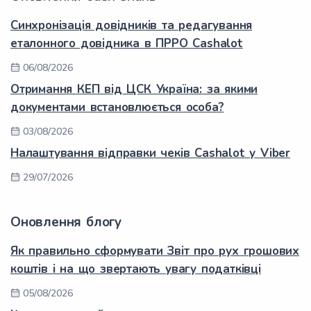
Синхронізація довідників та редагування
еталонного довідника в ПРРО Cashalot
06/08/2026
Отримання КЕП від ЦСК Україна: за якими
документами встановлюється особа?
03/08/2026
Налаштування відправки чеків Cashalot у Viber
29/07/2026
Оновлення блогу
Як правильно сформувати Звіт про рух грошових
коштів і на що звертають увагу податківці
05/08/2026