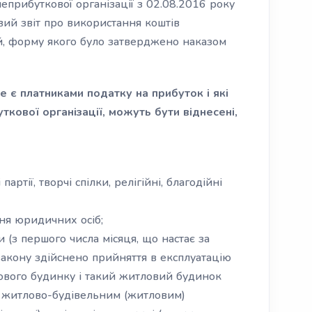
еприбуткової організації з 02.08.2016 року
вий звіт про використання коштів
ій, форму якого було затверджено наказом
е є платниками податку на прибуток і які
ткової організації, можуть бути віднесені,
партії, творчі спілки, релігійні, благодійні
ання юридичних осіб;
 (з першого числа місяця, що настає за
 закону здійснено прийняття в експлуатацію
ового будинку і такий житловий будинок
 житлово-будівельним (житловим)