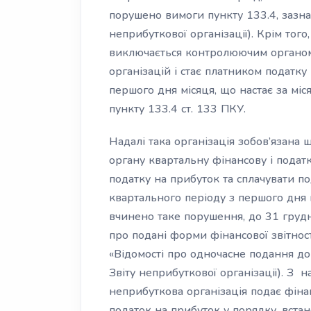
порушено вимоги пункту 133.4, зазнач
неприбуткової організації). Крім того
виключається контролюючим органом 
організацій і стає платником податку
першого дня місяця, що настає за мі
пункту 133.4 ст. 133 ПКУ.
Надалі така організація зобов’язана
органу квартальну
фінансову і податк
податку на прибуток та сплачувати п
квартального періоду з першого дня м
вчинено таке порушення, до 31 грудн
про подані форми фінансової звітност
«Відомості про одночасне подання до 
Звіту неприбуткової організації). З н
неприбуткова організація подає
фіна
податок на прибуток у порядку, вста