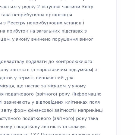
ається у рядку 2 вступної частини Звіту
, така неприбуткова організація
з Реєстру неприбуткових установ і
 на прибуток на загальних підставах з
сяцем, у якому вчинено порушення вимог
 щокварталу подавати до контролюючого
ову звітність
(з наростаючим підсумком) з
одаток у термін, визначений для
ісяця, що настає за місяцем, у якому
я податкового (звітного) року. (Інформацію
і зазначають у відповідних клітинках поля
звіту форм фінансової звітності» наприкінці
аступного податкового (звітного) року така
нсову і податкову звітність
та сплачує
новленому ст. 137 Податкового кодексу для