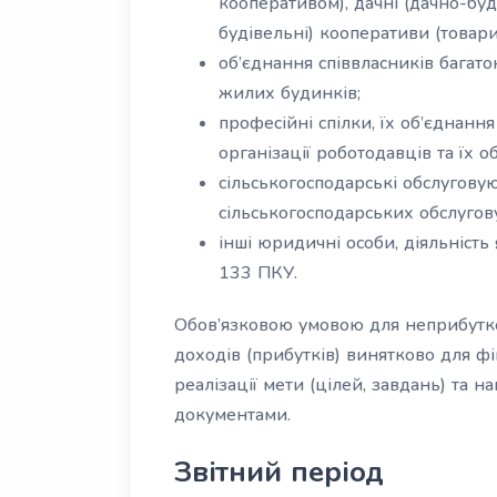
кооперативом), дачні (дачно-буді
будівельні) кооперативи (товари
oб’єднання співвласників багато
жилих будинків;
професійні спілки, їх об’єднання
організації роботодавців та їх о
сільськогосподарські обслугову
сільськогосподарських обслугов
інші юридичні особи, діяльність
133 ПКУ.
Обов’язковою умовою для неприбутко
доходів (прибутків) винятково для ф
реалізації мети (цілей, завдань) та 
документами.
Звітний період