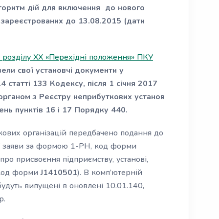
горитм дій для включення до нового
 зареєстрованих до 13.08.2015 (дати
4 розділу XX «Перехідні положення» ПКУ
ивели свої установчі документи у
4 статті 133 Кодексу, після 1 січня 2017
рганом з Реєстру неприбуткових установ
ень пунктів 16 і 17 Порядку 440.
кових організацій передбачено подання до
ї заяви за формою 1-РН, код форми
про присвоєння підприємству, установі,
(код форми
J1410501
). В комп’ютерній
будуть випущені в оновлені 10.01.140,
р.