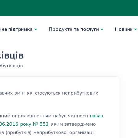
чна підтримка
Продукти та послуги
Новини
івців
бутківців
вчих змін, які стосуються неприбуткових
ційним оприлюдненням набув чинності
наказ
7.06.2016 року № 553
, яким затверджено
в (прибутків) неприбуткової організації