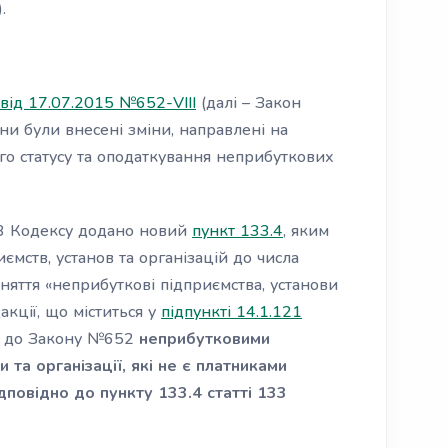
.
від 17.07.2015 №652-VIII
(далі – Закон
и були внесені зміни, направлені на
о статусу та оподаткування неприбуткових
33 Кодексу додано новий
пункт 133.4
, яким
ємств, установ та організацій до числа
яття «неприбуткові підприємства, установи
акції, що міститься у
підпункті 14.1.121
о до Закону №652
неприбутковими
 та організації, які не є платниками
дповідно до пункту 133.4 статті 133