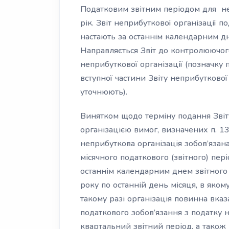
Податковим звітним періодом для н
рік. Звіт неприбуткової організації 
настають за останнім календарним дн
Направляється Звіт до контролюючо
неприбуткової організації (позначку 
вступної частини Звіту неприбуткової 
уточнюють).
Винятком щодо терміну подання Зві
організацією вимог, визначених п. 13
неприбуткова організація зобов’язана
місячного податкового (звітного) пер
останнім календарним днем звітного (
року по останній день місяця, в яко
такому разі організація повинна вка
податкового зобов’язання з податку 
квартальний звітний період, а також