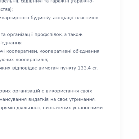
вельні), садівничі та гаражні (гаражно-
ства);
квартирного будинку, асоціації власників
 та організації профспілок, а також
б’єднання;
ючі кооперативи, кооперативні об’єднання
уючих кооперативів;
 яких відповідає вимогам пункту 133.4 ст.
вих організацій є використання своїх
інансування видатків на своє утримання,
напрямів діяльності, визначених установчими