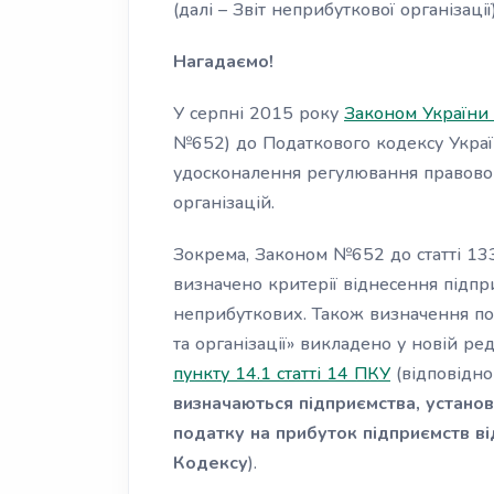
(далі – Звіт неприбуткової організації)
Нагадаємо!
У серпні 2015 року
Законом України 
№652) до Податкового кодексу Україн
удосконалення регулювання правовог
організацій.
Зокрема, Законом №652 до статті 1
визначено критерії віднесення підпри
неприбуткових. Також визначення пон
та організації» викладено у новій ред
пункту 14.1 статті 14 ПКУ
(відповідн
визначаються підприємства, установи
податку на прибуток підприємств ві
Кодексу
).