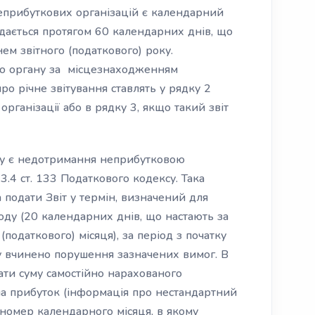
еприбуткових організацій є календарний
подається протягом 60 календарних днів, що
ем звітного (податкового) року.
го органу за місцезнаходженням
про річне звітування ставлять у рядку 2
організації або в рядку 3, якщо такий звіт
ту є недотримання неприбутковою
3.4 ст. 133 Податкового кодексу. Така
 подати Звіт у термін, визначений для
іоду (20 календарних днів, що настають за
податкового) місяця), за період з початку
му вчинено порушення зазначених вимог. В
зати суму самостійно нарахованого
на прибуток (інформація про нестандартний
 номер календарного місяця, в якому