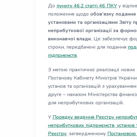
До
пункту 46.2 статті 46 ПКУ
у відпо
положення щодо
обов’язку подання
установами та організаціями
Звіту 
неприбуткової організації
за формо
виконавчої влади.
Це забезпечує фор
строки, передбачені для подання
под
підприємств
.
З метою практичної реалізації нових
Постанову Кабінету Міністрів Україн
установ та організацій з урахуванням
друге
– наказом Міністерства фінанс
для неприбуткових організацій.
У
Порядку ведення Реєстру неприбут
неприбуткових підприємств, установ 
Реєстру
, затвердженому
Постановою 