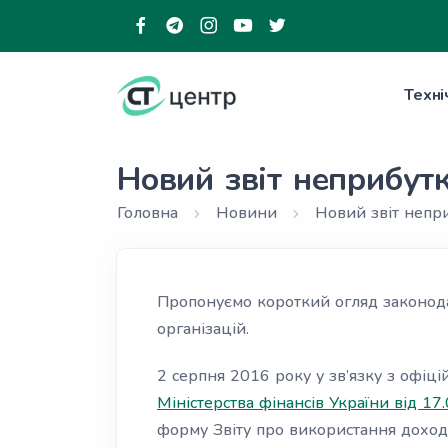
Техні
Новий звіт неприбутк
Головна
Новини
Новий звіт непри
Пропонуємо короткий огляд законода
організацій.
2 серпня 2016 року у зв’язку з офі
Міністерства фінансів України від 1
форму Звіту про використання доході