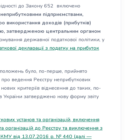
відності до Закону 652 включено
 неприбутковими підприємствами,
про використання доходів (прибутків)
ю, затвердженою центральним органом
мування державної податкової політики, у
аткової декларації з податку на прибуток
 положень було,
по-перше
, прийнято
и про ведення Реєстру неприбуткових
 нових критеріїв віднесення до таких,
по-
ів України затверджено нову форму звіту
кових установ та організацій, включення
та організацій до Реєстру та виключення з
КМУ від 13.07.2016 р. № 440 (далі —