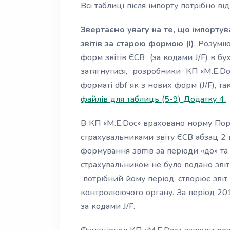
Всі таблиці після імпорту потрібно від
Звертаємо увагу на те, що імпортув
звітів за старою формою (І)
. Розумі
форм звітів ЄСВ (за кодами J/F) в б
затягнутися, розробники КП «M.E.Doc
форматі dbf як з нових форм (J/F), так
файлів для таблиць (5-9) Додатку 4.
В КП «M.E.Doc» враховано норму По
страхувальниками звіту ЄСВ абзац 2 п
формування звітів за періоди «до» та
страхувальником не було подано звіти
потрібний йому період, створює звіт
контролюючого органу. За період 20
за кодами J/F.