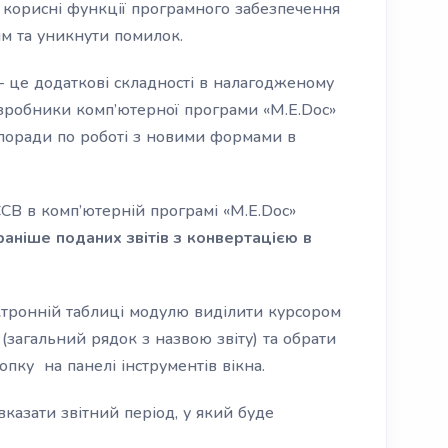
і корисні функції програмного забезпечення
м та уникнути помилок.
 – це додаткові складності в налагодженому
озробники комп’ютерної програми «M.E.Doc»
поради по роботі з новими формами в
ЄСВ в комп’ютерній програмі «M.E.Doc»
раніше поданих звітів з конвертацією в
ектронній таблиці модулю виділити курсором
(загальний рядок з назвою звіту) та обрати
нопку
на панелі інструментів вікна.
вказати звітний період, у який буде