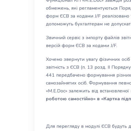
Функціонал КП «M.E.Doc» завжди роз
обмежень, які регламентуються Поря
форм ЄСВ за кодами J/F реалізовано т
допоможуть бухгалтерам не допускати
Звичний сервіс з імпорту файлів звіт
версій форм ЄСВ за кодами J/F.
Хочемо звернути увагу фізичних осіб 
звітність з ЄСВ (п. 13 розд. ІІ Поряд
441 передбачено формування різних
самозайнятих осіб. Формування певн
«M.E.Doc» залежить від встановленої
роботою самостійно» в «Картка під
Для перегляду в модулі ЄСВ будуть 