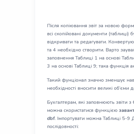
Після копіювання звіт за новою форм
всі скопійовані документи (таблиці) 
відкривати та редагувати. Конвертуютьс
та 4 необхідно створити. Варто заув
заповнення Таблиці 1 на основі Таблиц
3 на основі Таблиці 9; така функція 
Такий фунціонал значно зменшує нав
необхідності вносити великі об’єми д
Бухгалтерам, які заповнюють звіти з 
можна скористатися функцією
заван
dbf
. Імпортувати можна Таблиці 5-9 Д
послідовності: