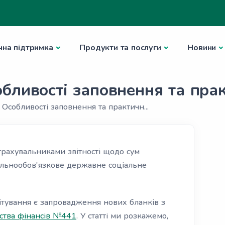
чна підтримка
Продукти та послуги
Новини
бливості заповнення та пра
Особливості заповнення та практичн...
трахувальниками звітності щодо сум
альнообов'язкове державне соціальне
ітування є запровадження нових бланків з
рства фінансів №441
. У статті ми розкажемо,