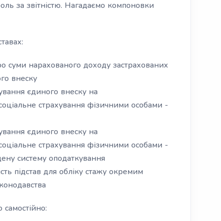
оль за звітністю. Нагадаємо компоновки
тавах:
 суми нарахованого доходу застрахованих
ого внеску
ання єдиного внеску на
соціальне страхування фізичними особами -
ання єдиного внеску на
соціальне страхування фізичними особами -
щену систему оподаткування
ь підстав для обліку стажу окремим
аконодавства
 самостійно: