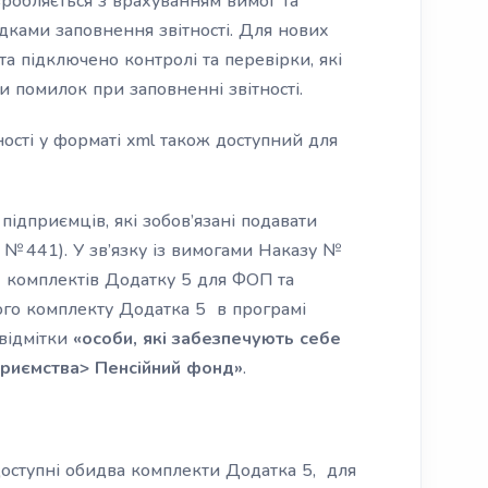
робляється з врахуванням вимог та
дками заповнення звітності. Для нових
а підключено контролі та перевірки, які
 помилок при заповненні звітності.
ності у форматі xml також доступний для
підприємців, які зобов’язані подавати
ку № 441). У зв’язку із вимогами Наказу №
 комплектів Додатку 5 для ФОП та
ого комплекту Додатка 5 в програмі
 відмітки
«особи, які забезпечують себе
приємства> Пенсійний фонд»
.
доступні обидва комплекти Додатка 5, для