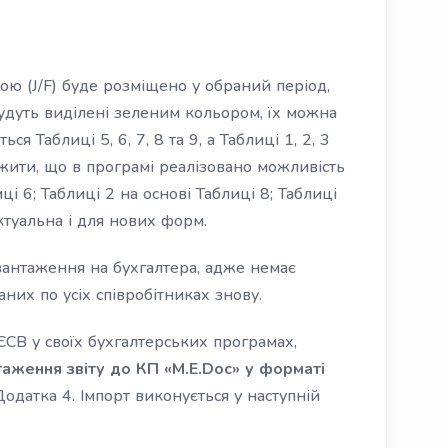
ою (J/F) буде розміщено у обраний період,
будуть виділені зеленим кольором, їх можна
я Таблиці 5, 6, 7, 8 та 9, а Таблиці 1, 2, 3
ажити, що в програмі реалізовано можливість
і 6; Таблиці 2 на основі Таблиці 8; Таблиці
актуальна і для нових форм.
антаження на бухгалтера, адже немає
аних по усіх співробітниках знову.
ЄСВ у своїх бухгалтерських програмах,
таження звіту до КП «M.E.Doc» у форматі
одатка 4. Імпорт виконується у наступній