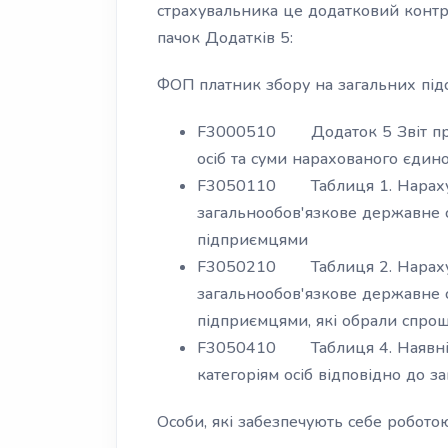
страхувальника це додатковий контр
пачок Додатків 5:
ФОП платник збору на загальних підс
F3000510 Додаток 5 Звіт про
осіб та суми нарахованого єдин
F3050110 Таблиця 1. Нарахув
загальнообов'язкове державне 
підприємцями
F3050210 Таблиця 2. Нарахув
загальнообов'язкове державне 
підприємцями, які обрали спро
F3050410 Таблиця 4. Наявніст
категоріям осіб відповідно до з
Особи, які забезпечують себе роботою