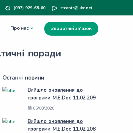
(097) 929-68-60
stcentr@ukr.net
Про нас
Зворотній зв'язок
ктичні поради
Останні новини
Вийшло оновлення до
програми M.E.Doc 11.02.209
05/08/2026
Вийшло оновлення до
програми M.E.Doc 11.02.208