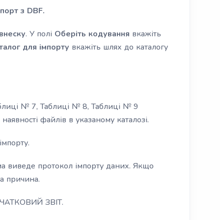
мпорт з DBF.
 внеску
. У полі
Оберіть кодування
вкажіть
талог для імпорту
вкажіть шлях до каталогу
блиці № 7, Таблиці № 8, Таблиці № 9
 наявності файлів в указаному каталозі.
імпорту.
ма виведе протокол імпорту даних. Якщо
а причина.
ПОЧАТКОВИЙ ЗВІТ.