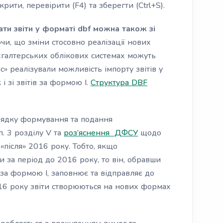
крити, перевірити (F4) та зберегти (Ctrl+S).
ати звіти у форматі dbf можна також зі
ючи, що зміни стосовно реалізації нових
ухгалтерських облікових системах можуть
» реалізували можливість імпорту звітів у
 і зі звітів за формою І.
Структура DBF
рядку формування та подання
. 3 розділу V та
роз’яснення ДФСУ
щодо
 «після» 2016 року. Тобто, якщо
 за період до 2016 року, то він, обравши
 за формою І, заповнює та відправляє до
16 року звіти створюються на нових формах