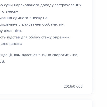
 суми нарахованого доходу застрахованих
ого внеску
ання єдиного внеску на
оціальне страхування особами, які
у діяльність
ь підстав для обліку стажу окремим
аконодавства
ації, вам вдасться значно скоротить час,
СВ.
2016/07/06