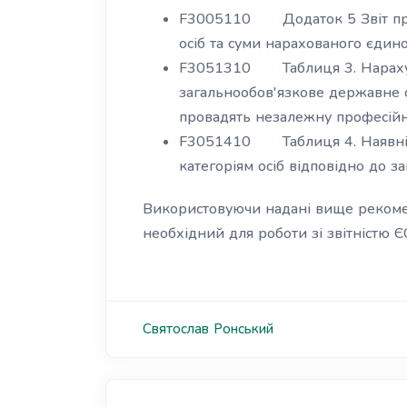
F3005110 Додаток 5 Звіт про
осіб та суми нарахованого єдин
F3051310 Таблиця 3. Нарахув
загальнообов'язкове державне с
провадять незалежну професійн
F3051410 Таблиця 4. Наявніст
категоріям осіб відповідно до з
Використовуючи надані вище рекоменд
необхідний для роботи зі звітністю Є
Святослав
Ронський