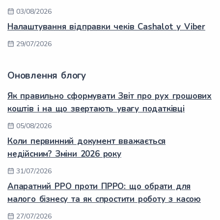
03/08/2026
Налаштування відправки чеків Cashalot у Viber
29/07/2026
Оновлення блогу
Як правильно сформувати Звіт про рух грошових
коштів і на що звертають увагу податківці
05/08/2026
Коли первинний документ вважається
недійсним? Зміни 2026 року
31/07/2026
Апаратний РРО проти ПРРО: що обрати для
малого бізнесу та як спростити роботу з касою
27/07/2026