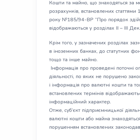
Кошти та майно, що знаходяться за 
розрахунків, встановлених статтями 1
року №185/94-ВР ”Про порядок здійс
відображаються у розділах II – III Дек
Крім того, у зазначених розділах за
в іноземних банках, до статутних фо
тощо та інше майно.
Інформація про проведені поточні оп
діяльності, по яких не порушено зако
і інформація про валютні кошти та т
встановлених термінів відображаютьс
інформаційний характер.
Отже, суб’єкт підприємницької діяль
валютні кошти або майна знаходяться
порушенням встановлених законодавс