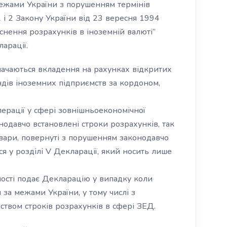
межами України з порушенням термінів
 і 2 Закону України від 23 вересня 1994
нення розрахунків в іноземній валюті”
ларації.
значаються вкладення на рахунках відкритих
ндів іноземних підприємств за кордоном,
ерації у сфері зовнішньоекономічної
нодавчо встановлені строки розрахунків, так
овари, повернуті з порушенням законодавчо
я у розділі V Декларації, який носить лише
ності подає Декларацію у випадку коли
 за межами України, у тому числі з
твом строків розрахунків в сфері ЗЕД.