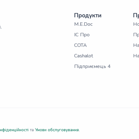
Продукти
П
M.E.Doc
Н
.
ІС Про
Пр
СОТА
На
Cashalot
На
Підприємець 4
нфіденційності
та
Умови обслуговування
.