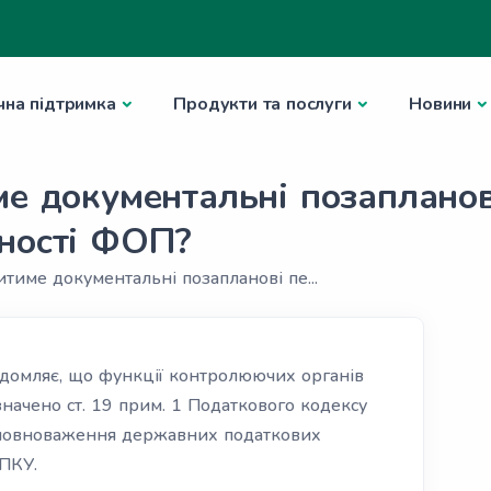
чна підтримка
Продукти та послуги
Новини
е документальні позапланові
ьності ФОП?
итиме документальні позапланові пе...
домляє, що функції контролюючих органів
значено ст. 19 прим. 1 Податкового кодексу
і повноваження державних податкових
 ПКУ.