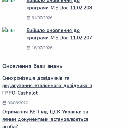
Вийшло оновлення до
програми M.E.Doc 11.02.208
31/07/2026
Вийшло оновлення до
програми M.E.Doc 11.02.207
16/07/2026
Оновлення бази знань
Синхронізація довідників та
редагування еталонного довідника в
ПРРО Cashalot
06/08/2026
Отримання КЕП від ЦСК Україна: за
якими документами встановлюється
особа?