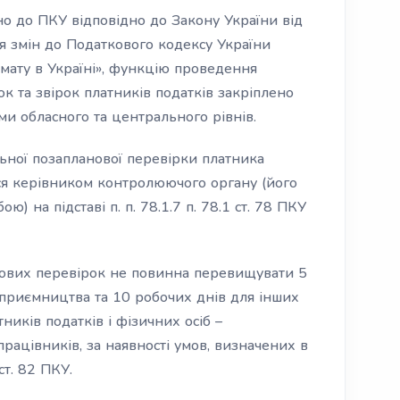
но до ПКУ відповідно до Закону України від
я змін до Податкового кодексу України
мату в Україні», функцію проведення
к та звірок платників податків закріплено
 обласного та центрального рівнів.
ної позапланової перевірки платника
ься керівником контролюючого органу (його
 на підставі п. п. 78.1.7 п. 78.1 ст. 78 ПКУ
нових перевірок не повинна перевищувати 5
ідприємництва та 10 робочих днів для інших
ників податків і фізичних осіб –
рацівників, за наявності умов, визначених в
ст. 82 ПКУ.