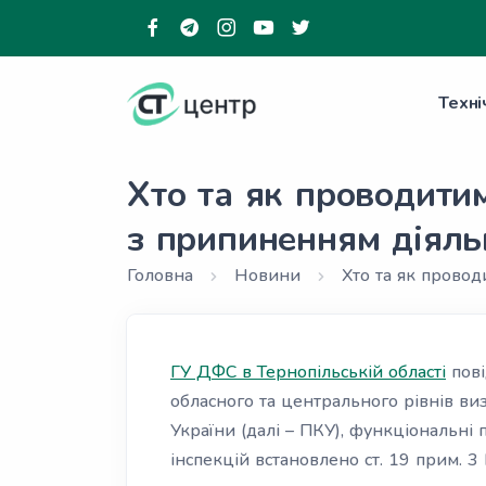
Техні
Хто та як проводитим
з припиненням діял
Головна
Новини
Хто та як провод
ГУ ДФС в Тернопільській області
пові
обласного та центрального рівнів ви
України (далі – ПКУ), функціональн
інспекцій встановлено ст. 19 прим. 3