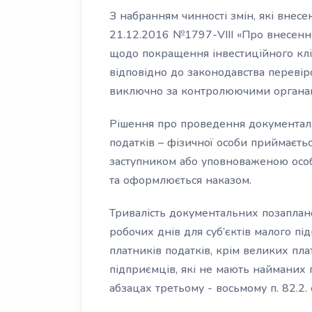
З набранням чинності змін, які внесе
21.12.2016 №1797-VIII «Про внесенн
щодо покращення інвестиційного клі
відповідно до законодавства перевіро
виключно за контролюючими органами
Рішення про проведення документаль
податків – фізичної особи приймаєт
заступником або уповноваженою особою)
та оформлюється наказом.
Тривалість документальних позапла
робочих днів для суб’єктів малого п
платників податків, крім великих плат
підприємців, які не мають найманих п
абзацах третьому - восьмому п. 82.2. 