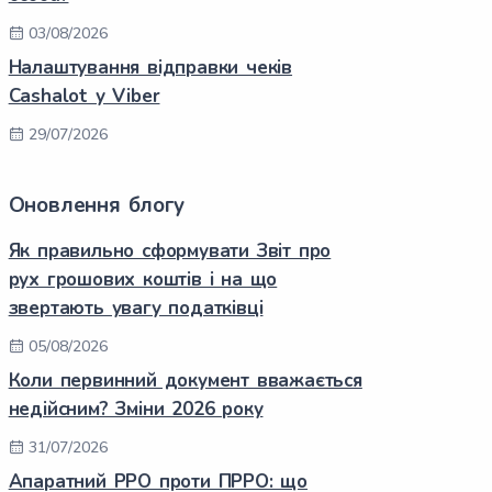
03/08/2026
Налаштування відправки чеків
Cashalot у Viber
29/07/2026
Оновлення блогу
Як правильно сформувати Звіт про
рух грошових коштів і на що
звертають увагу податківці
05/08/2026
Коли первинний документ вважається
недійсним? Зміни 2026 року
31/07/2026
Апаратний РРО проти ПРРО: що