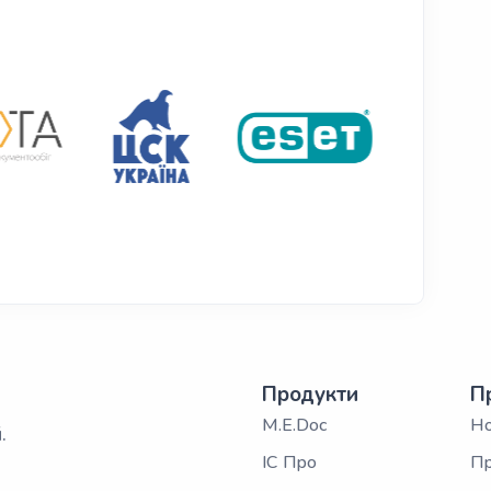
Продукти
П
M.E.Doc
Н
.
ІС Про
Пр