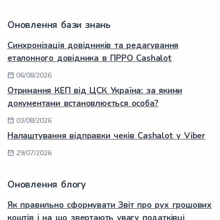
Оновлення бази знань
Синхронізація довідників та редагування
еталонного довідника в ПРРО Cashalot
06/08/2026
Отримання КЕП від ЦСК Україна: за якими
документами встановлюється особа?
03/08/2026
Налаштування відправки чеків Cashalot у Viber
29/07/2026
Оновлення блогу
Як правильно сформувати Звіт про рух грошових
коштів і на що звертають увагу податківці