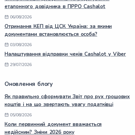
еталонного довідника в ПРРО Cashalot
06/08/2026
Отримання КЕП від ЦСК Україна: за якими
документами встановлюється особа?
03/08/2026
Налаштування відправки чеків Cashalot у Viber
29/07/2026
Оновлення блогу
Як правильно сформувати Звіт про рух грошових
коштів і на що звертають увагу податківці
05/08/2026
Коли первинний документ вважається
недійсним? Зміни 2026 року