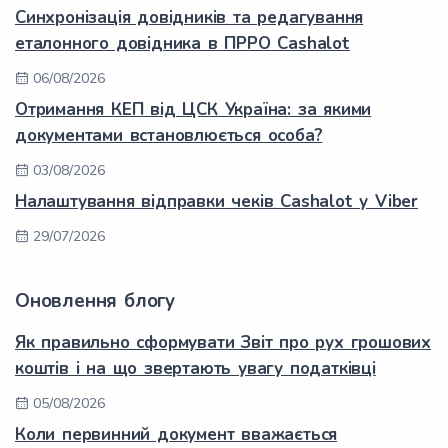
Синхронізація довідників та редагування
еталонного довідника в ПРРО Cashalot
06/08/2026
Отримання КЕП від ЦСК Україна: за якими
документами встановлюється особа?
03/08/2026
Налаштування відправки чеків Cashalot у Viber
29/07/2026
Оновлення блогу
Як правильно сформувати Звіт про рух грошових
коштів і на що звертають увагу податківці
05/08/2026
Коли первинний документ вважається