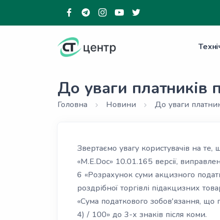
Техні
До уваги платників п
Головна
Новини
До уваги платник
Звертаємо увагу користувачів на те,
«M.E.Doc» 10.01.165 версії, виправле
6 «Розрахунок суми акцизного податк
роздрібної торгівлі підакцизних това
«Сума податкового зобов'язання, що пі
4) / 100» до 3-х знаків після коми.