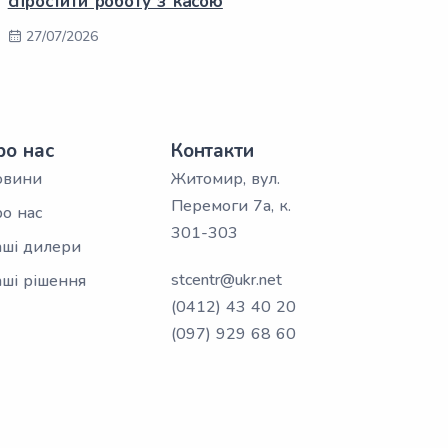
спростити роботу з касою
27/07/2026
ро нас
Контакти
овини
Житомир, вул.
Перемоги 7а, к.
о нас
301-303
ші дилери
stcentr@ukr.net
ші рішення
(0412) 43 40 20
(097) 929 68 60