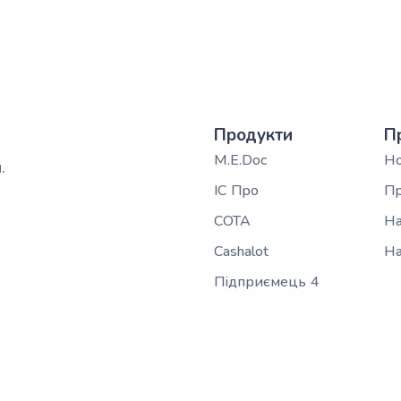
Продукти
П
M.E.Doc
Н
.
ІС Про
Пр
СОТА
На
Cashalot
На
Підприємець 4