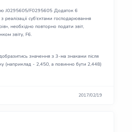
мою J0295605/F0295605 Додаток 6
з реалізації суб’єктами господарювання
рів», необхідно повторно подати звіт,
ом звіту, F6.
добразитись значення з 3-ма знаками після
у (наприклад - 2,450, а повинно бути 2,448)
2017/02/19