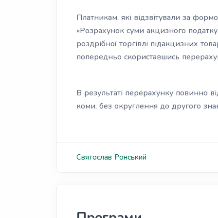
Платникам, які відзвітували за фор
«Розрахунок суми акцизного податку 
роздрібної торгівлі підакцизних това
попередньо скориставшись перерахунк
В результаті перерахунку повинно ві
коми, без округлення до другого знак
Святослав
Ронський
Програми