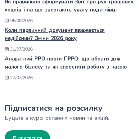
Як правильно сформувати Звіт про рух грошових
коштів і на що звертають увагу податківці
05/08/2026
Коли первинний документ вважається
недійсним? Зміни 2026 року
31/07/2026
Апаратний РРО проти ПРРО: що обрати для
малого бізнесу та як спростити роботу з касою
27/07/2026
Підписатися на розсилку
Будьте в курсі останніх новин та акцій.
Підписатися