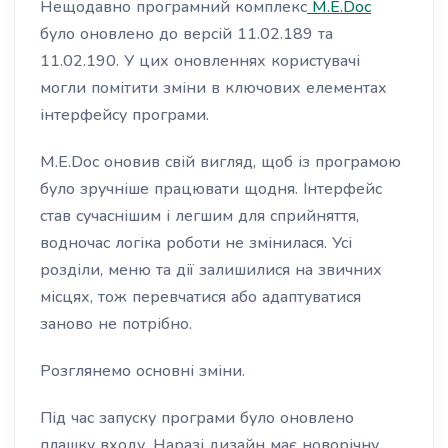
Нещодавно програмний комплекс
M.E.Doc
було оновлено до версій 11.02.189 та
11.02.190. У цих оновленнях користувачі
могли помітити зміни в ключових елементах
інтерфейсу програми.
M.E.Doc оновив свій вигляд, щоб із програмою
було зручніше працювати щодня. Інтерфейс
став сучаснішим і легшим для сприйняття,
водночас логіка роботи не змінилася. Усі
розділи, меню та дії залишилися на звичних
місцях, тож перевчатися або адаптуватися
заново не потрібно.
Розглянемо основні зміни.
Під час запуску програми було оновлено
плашку входу. Наразі дизайн має новорічну