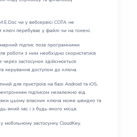
.E.Doc чи у вебсервісі СОТА не
й ключ перебуває у файлі чи на токені.
хмарний підпис поза програмними
для роботи з ним необхідно скористатися
е через застосунок здійснюється
та керування доступом до ключа.
ний для пристроїв на базі Android та iOS,
лектронним підписом незалежно від
дяки цьому власник ключа може швидко та
ь-який час і з будь-якого місця.
 мобільному застосунку CloudKey,