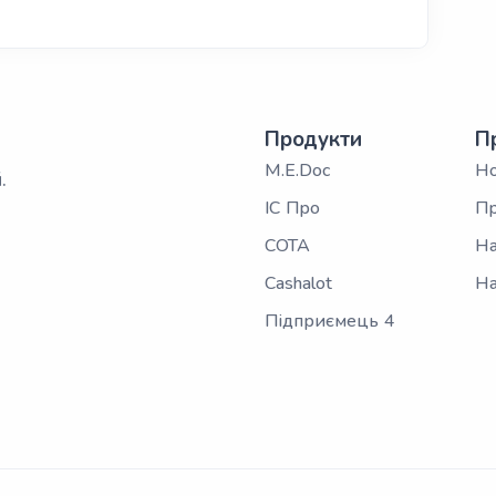
Продукти
П
M.E.Doc
Н
.
ІС Про
Пр
СОТА
На
Cashalot
На
Підприємець 4