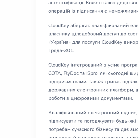
автентифікації. Кожен ключ додатко
операцій із підписання є неможливим
CloudKey зберігає кваліфікований ел
власнику цілодобовий доступ до свог
«Україна» для послуги CloudKey вико
Гряда-301.
CloudKey інтегрований з усіма прогр
СОТА, FlyDoc та ISpro, які сьогодні 
підприємствами. Також триває підклю
державних електронних платформ, щ
роботи з цифровими документами.
Кваліфікований електронний підпис, 
підписувати та погоджувати будь-які 
потребам сучасного бізнесу та дає змо
видаткові й податкові накладні, а та