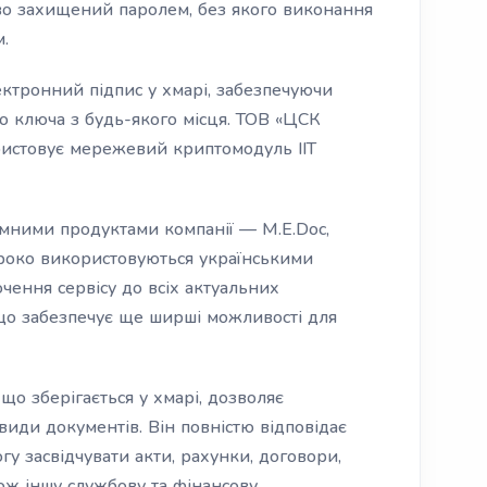
во захищений паролем, без якого виконання
.
ектронний підпис у хмарі, забезпечуючи
о ключа з будь-якого місця. ТОВ «ЦСК
ристовує мережевий криптомодуль ІІТ
амними продуктами компанії — M.E.Doc,
широко використовуються українськими
чення сервісу до всіх актуальних
о забезпечує ще ширші можливості для
що зберігається у хмарі, дозволяє
види документів. Він повністю відповідає
гу засвідчувати акти, рахунки, договори,
кож іншу службову та фінансову