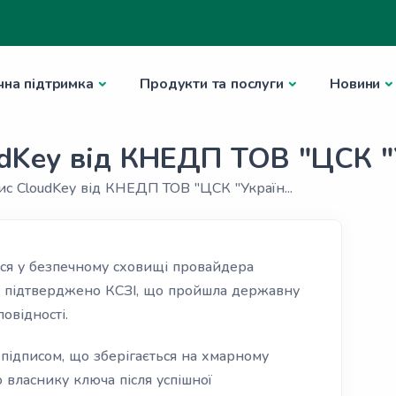
чна підтримка
Продукти та послуги
Новини
udKey від КНЕДП ТОВ "ЦСК "
с CloudKey від КНЕДП ТОВ "ЦСК "Україн...
ся у безпечному сховищі провайдера
го підтверджено КСЗІ, що пройшла державну
овідності.
підписом, що зберігається на хмарному
 власнику ключа після успішної