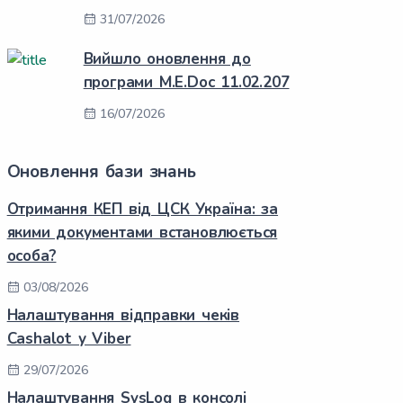
31/07/2026
Вийшло оновлення до
програми M.E.Doc 11.02.207
16/07/2026
Оновлення бази знань
Отримання КЕП від ЦСК Україна: за
якими документами встановлюється
особа?
03/08/2026
Налаштування відправки чеків
Cashalot у Viber
29/07/2026
Налаштування SysLog в консолі