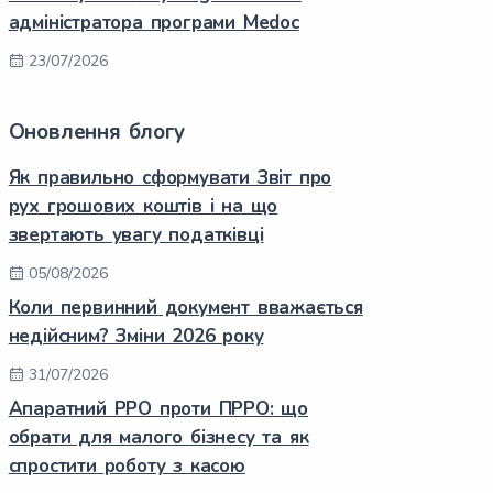
адміністратора програми Medoc
23/07/2026
Оновлення блогу
Як правильно сформувати Звіт про
рух грошових коштів і на що
звертають увагу податківці
05/08/2026
Коли первинний документ вважається
недійсним? Зміни 2026 року
31/07/2026
Апаратний РРО проти ПРРО: що
обрати для малого бізнесу та як
спростити роботу з касою