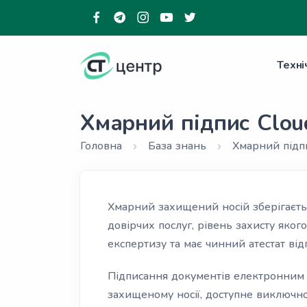
Техні
Хмарний підпис Clo
Головна
База знань
Хмарний підпи
Хмарний захищений носій зберігаєть
довірчих послуг, рівень захисту яко
експертизу та має чинний атестат відп
Підписання документів електронним 
захищеному носії, доступне виключно