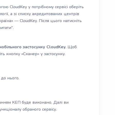
гою CloudKey у потрібному сервісі оберіть
логії, а зі списку акредитованих центрів
раїна» — CloudKey. Після цього натисніть
итати".
обільного застосунку CloudKey.
Щоб
ть кнопку «Сканер» у застосунку.
 до нього.
танням КЕП буде виконано. Далі ви
нкціоналу обраного сервісу.