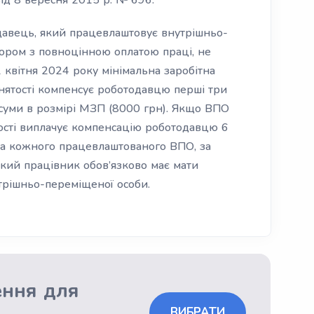
ід 8 вересня 2015 р. № 696.
авець, який працевлаштовує внутрішньо-
ором з повноцінною оплатою праці, не
 квітня 2024 року мінімальна заробітна
нятості компенсує роботодавцю перші три
 суми в розмірі МЗП (8000 грн). Якщо ВПО
ятості виплачує компенсацію роботодавцю 6
 за кожного працевлаштованого ВПО, за
Такий працівник обов’язково має мати
трішньо-переміщеної особи.
ення для
ВИБРАТИ