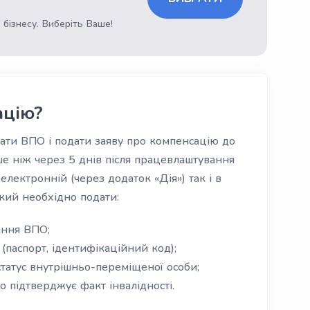
 бізнесу. Виберіть Ваше!
ацію?
ти ВПО і подати заяву про компенсацію до
ше ніж через 5 днів після працевлаштування
електронній (через додаток «Дія») так і в
який необхідно подати:
ання ВПО;
(паспорт, ідентифікаційний код);
статус внутрішньо-переміщеної особи;
о підтверджує факт інвалідності.