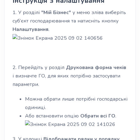
Інструкція з налаштування
1. У розділі
"Мій Бізнес"
у меню зліва виберіть
суб’єкт господарювання та натисніть кнопку
Налаштування
.
2. Перейдіть у розділ
Друкована форма чеків
і визначте ГО, для яких потрібно застосувати
параметри.
Можна обрати лише потрібні господарські
одиниці.
Або встановити опцію
Обрати всі ГО
.
3. У колонці
Відображати рядки у порядку,