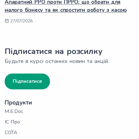
Апаратний РРО проти ПРРО: що обрати для
малого бізнесу та як спростити роботу з касою
27/07/2026
Підписатися на розсилку
Будьте в курсі останніх новин та акцій.
Підписатися
Продукти
M.E.Doc
ІС Про
СОТА