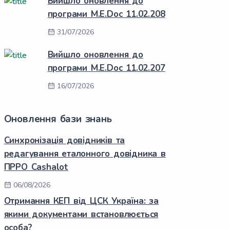
Вийшло оновлення до
програми M.E.Doc 11.02.208
31/07/2026
Вийшло оновлення до
програми M.E.Doc 11.02.207
16/07/2026
Оновлення бази знань
Синхронізація довідників та
редагування еталонного довідника в
ПРРО Cashalot
06/08/2026
Отримання КЕП від ЦСК Україна: за
якими документами встановлюється
особа?