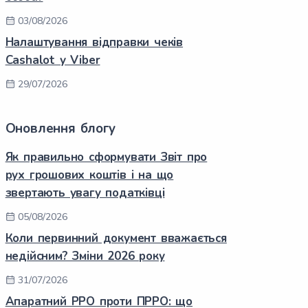
03/08/2026
Налаштування відправки чеків
Cashalot у Viber
29/07/2026
Оновлення блогу
Як правильно сформувати Звіт про
рух грошових коштів і на що
звертають увагу податківці
05/08/2026
Коли первинний документ вважається
недійсним? Зміни 2026 року
31/07/2026
Апаратний РРО проти ПРРО: що