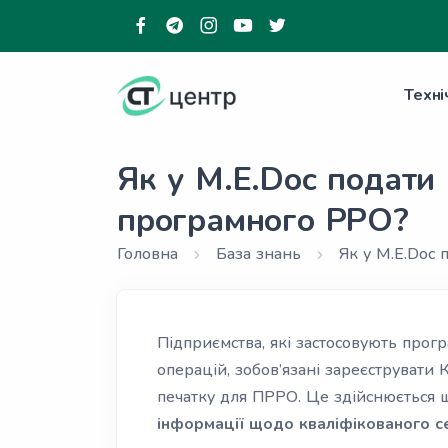
Техні
Як у M.E.Doc подати
програмного РРО?
Головна
База знань
Як у M.E.Doc 
Підприємства, які застосовують про
операцій, зобов’язані зареєструвати 
печатку для ПРРО. Це здійснюється
інформації щодо кваліфікованого се