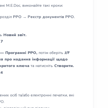
і M.E.Doc, виконайте такі кроки:
розділ
РРО → Реєстр документів РРО.
ть
Новий звіт.
— Програмні РРО,
потім оберіть
J/F
я про надання інформації щодо
критого ключа
та натисніть
Створити.
ених осіб та/або електронні печатки, які
РО.