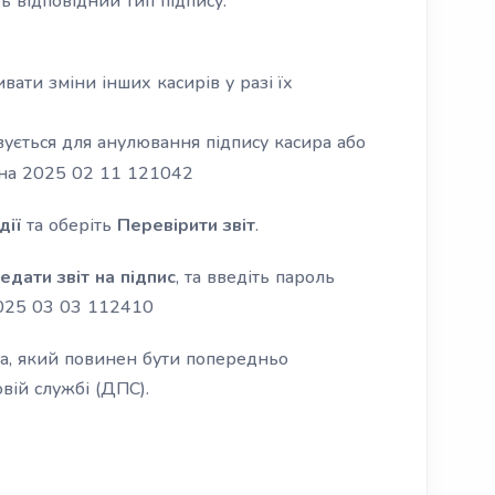
ь відповідний тип підпису:
вати зміни інших касирів у разі їх
ується для анулювання підпису касира або
дії
та оберіть
Перевірити звіт
.
едати звіт на підпис
, та введіть пароль
а, який повинен бути попередньо
вій службі (ДПС).