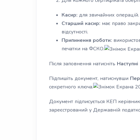
Для кожного сертифіката оберіт
Касир:
для звичайних операцій.
Старший касир:
має право закри
відсутності.
Припинення роботи:
використов
печатки на ФСКО.
Після заповнення натисніть
Наступні 
Підпишіть документ, натиснувши
Пер
секретного ключа.
Документ підписується КЕП керівник
зареєстрований у Державній податко