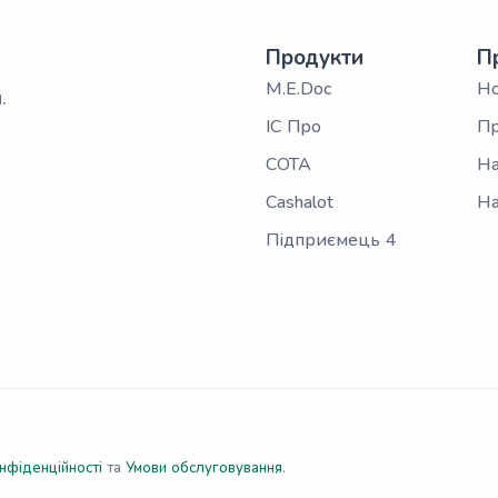
Продукти
П
M.E.Doc
Н
.
ІС Про
Пр
СОТА
На
Cashalot
На
Підприємець 4
нфіденційності
та
Умови обслуговування
.