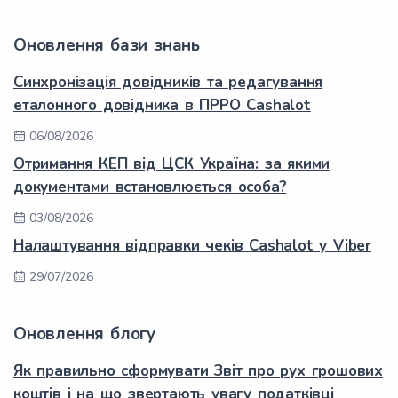
Оновлення бази знань
Синхронізація довідників та редагування
еталонного довідника в ПРРО Cashalot
06/08/2026
Отримання КЕП від ЦСК Україна: за якими
документами встановлюється особа?
03/08/2026
Налаштування відправки чеків Cashalot у Viber
29/07/2026
Оновлення блогу
Як правильно сформувати Звіт про рух грошових
коштів і на що звертають увагу податківці