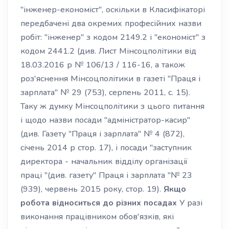
"інженер-економіст", оскільки в Класифікаторі
передбачені два окремих професійних назви
робіт: "інженер" з кодом 2149.2 і "економіст" з
кодом 2441.2 (див. Лист Мінсоцполітики від
18.03.2016 р № 106/13 / 116-16, а також
роз'яснення Мінсоцполітики в газеті "Праця і
зарплата" № 29 (753), серпень 2011, с. 15).
Таку ж думку Мінсоцполітики з цього питання
і щодо назви посади "адміністратор-касир"
(див. Газету "Праця і зарплата" № 4 (872),
січень 2014 р стор. 17), і посади "заступник
директора - начальник відділу організації
праці "(див. газету" Праця і зарплата "№ 23
(939), червень 2015 року, стор. 19).
Якщо
робота відноситься до різних посадах
У разі
виконання працівником обов'язків, які