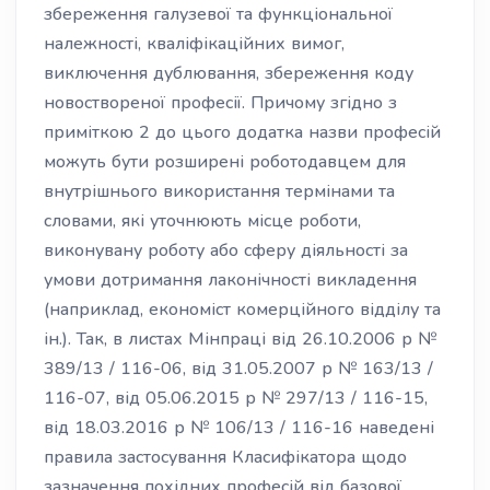
збереження галузевої та функціональної
належності, кваліфікаційних вимог,
виключення дублювання, збереження коду
новоствореної професії. Причому згідно з
приміткою 2 до цього додатка назви професій
можуть бути розширені роботодавцем для
внутрішнього використання термінами та
словами, які уточнюють місце роботи,
виконувану роботу або сферу діяльності за
умови дотримання лаконічності викладення
(наприклад, економіст комерційного відділу та
ін.). Так, в листах Мінпраці від 26.10.2006 р №
389/13 / 116-06, від 31.05.2007 р № 163/13 /
116-07, від 05.06.2015 р № 297/13 / 116-15,
від 18.03.2016 р № 106/13 / 116-16 наведені
правила застосування Класифікатора щодо
зазначення похідних професій від базової,