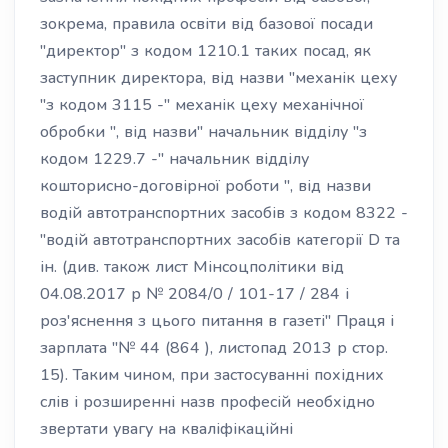
зокрема, правила освіти від базової посади
"директор" з кодом 1210.1 таких посад, як
заступник директора, від назви "механік цеху
"з кодом 3115 -" механік цеху механічної
обробки ", від назви" начальник відділу "з
кодом 1229.7 -" начальник відділу
кошторисно-договірної роботи ", від назви
водій автотранспортних засобів з кодом 8322 -
"водій автотранспортних засобів категорії D та
ін. (див. також лист Мінсоцполітики від
04.08.2017 р № 2084/0 / 101-17 / 284 і
роз'яснення з цього питання в газеті" Праця і
зарплата "№ 44 (864 ), листопад 2013 р стор.
15). Таким чином, при застосуванні похідних
слів і розширенні назв професій необхідно
звертати увагу на кваліфікаційні