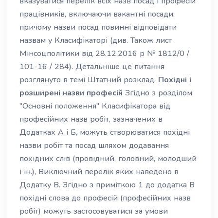
вказуватися перелік всіх назв посад і професій
працівників, включаючи вакантні посади,
причому назви посад повинні відповідати
назвам у Класифікаторі (див. Також лист
Мінсоцполітики від 28.12.2016 р № 1812/0 /
101-16 / 284). Детальніше це питання
розглянуто в темі Штатний розклад.
Похідні і
розширені назви професій
Згідно з розділом
"Основні положення" Класифікатора від
професійних назв робіт, зазначених в
Додатках А і Б, можуть створюватися похідні
назви робіт та посад шляхом додавання
похідних слів (провідний, головний, молодший
і ін.), Виключний перелік яких наведено в
Додатку В. Згідно з приміткою 1 до додатка В
похідні слова до професій (професійних назв
робіт) можуть застосовуватися за умови