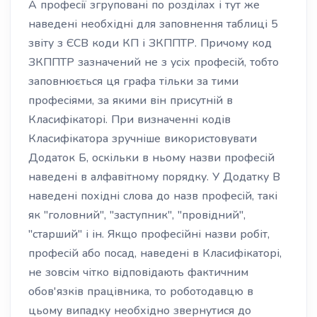
А професії згруповані по розділах і тут же
наведені необхідні для заповнення таблиці 5
звіту з ЄСВ коди КП і ЗКППТР. Причому код
ЗКППТР зазначений не з усіх професій, тобто
заповнюється ця графа тільки за тими
професіями, за якими він присутній в
Класифікаторі. При визначенні кодів
Класифікатора зручніше використовувати
Додаток Б, оскільки в ньому назви професій
наведені в алфавітному порядку. У Додатку В
наведені похідні слова до назв професій, такі
як "головний", "заступник", "провідний",
"старший" і ін. Якщо професійні назви робіт,
професій або посад, наведені в Класифікаторі,
не зовсім чітко відповідають фактичним
обов'язків працівника, то роботодавцю в
цьому випадку необхідно звернутися до