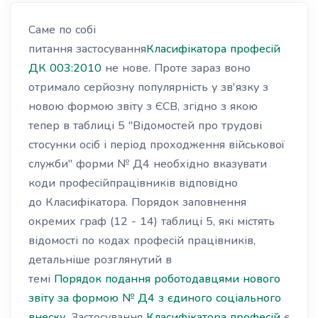
Саме по собі
питання застосування
Класифікатора професій
ДК 003:2010
не нове. Проте зараз воно
отримало серйозну популярність у зв'язку з
новою формою звіту з ЄСВ, згідно з якою
тепер в таблиці 5 "Відомостей про трудові
стосунки осіб і період проходження військової
служби" форми № Д4 необхідно вказувати
коди професійпрацівників відповідно
до Класифікатора. Порядок заповнення
окремих граф (12 - 14) таблиці 5, які містять
відомості по кодах професій працівників,
детальніше розглянутий в
темі
Порядок подання роботодавцями нового
звіту за формою № Д4 з єдиного соціального
внеску
. Застосування
Класифікатора професій
є