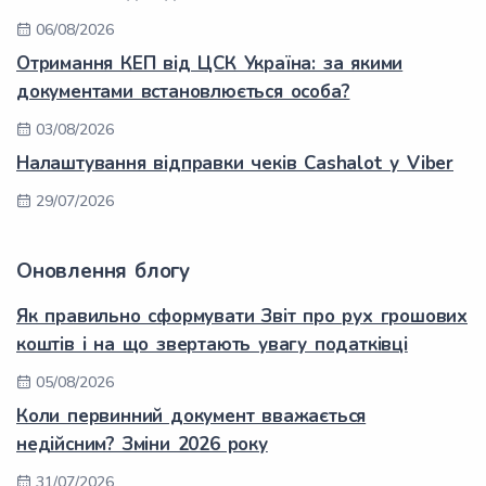
06/08/2026
Отримання КЕП від ЦСК Україна: за якими
документами встановлюється особа?
03/08/2026
Налаштування відправки чеків Cashalot у Viber
29/07/2026
Оновлення блогу
Як правильно сформувати Звіт про рух грошових
коштів і на що звертають увагу податківці
05/08/2026
Коли первинний документ вважається
недійсним? Зміни 2026 року
31/07/2026