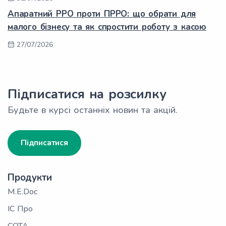
Апаратний РРО проти ПРРО: що обрати для
малого бізнесу та як спростити роботу з касою
27/07/2026
Підписатися на розсилку
Будьте в курсі останніх новин та акцій.
Підписатися
Продукти
M.E.Doc
ІС Про