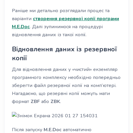
Раніше ми детально розглядали процес та
варіанти
створення резервної копії програми
M.E.Doc
. Далі зупинимося на процедурі
відновлення даних із такої копії.
Відновлення даних із резервної
копії
Для відновлення даних у «чистий» екземпляр
програмного комплексу необхідно попередньо
зберегти файл резервної копії на комп’ютері.
Нагадаємо, що резервні копії можуть мати
формат
ZBF
або
ZBK
.
Після запуску
M.E.Doc
автоматично