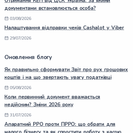
Отримання КЕП від ЦСК Україна: за якими
документами встановлюється особа?
03/08/2026
Налаштування відправки чеків Cashalot у Viber
29/07/2026
Оновлення блогу
Як правильно сформувати Звіт про рух грошових
коштів і на що звертають увагу податківці
05/08/2026
Коли первинний документ вважається
недійсним? Зміни 2026 року
31/07/2026
Апаратний РРО проти ПРРО: що обрати для
малого бізнесу та як спростити роботу з касою