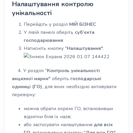
Налаштування контролю
унікальності
Перейдіть у розділ
МІЙ БІЗНЕС
У лівій панелі оберіть
суб’єкта
господарювання
.
Натисніть кнопку "
Налаштування"
.
4. У розділі "
Контроль унікальності
акцизної марки"
оберіть
господарські
одиниці (ГО)
, для яких необхідно активувати
перевірку:
можна обрати окремі ГО, встановивши
відмітки біля їх назв;
або застосувати налаштування
для всіх
ГО
, встановивши відмітку "
Для всіх ГО"
.