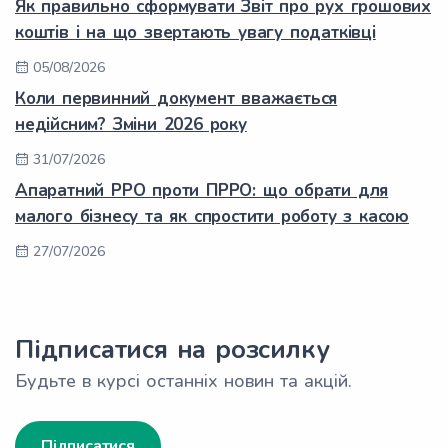
Як правильно сформувати Звіт про рух грошових
коштів і на що звертають увагу податківці
05/08/2026
Коли первинний документ вважається
недійсним? Зміни 2026 року
31/07/2026
Апаратний РРО проти ПРРО: що обрати для
малого бізнесу та як спростити роботу з касою
27/07/2026
Підписатися на розсилку
Будьте в курсі останніх новин та акцій.
Підписатися