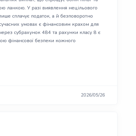
ою ланкою. У разі виявлення нецільового
лише сплачує податок, а й безповоротно
в сучасних умовах є фінансовим крахом для
через субрахунок 484 та рахунки класу 8 є
кою фінансової безпеки кожного
2026/05/26