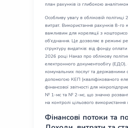
план рахунків із глибокою аналітико
Особливу увагу в обліковій політиці 
витрат. Використання рахунків 8-го 
важливим для кореляції з кошторис
об’єднання. Це дозволяє в режимі р
структуру видатків: від фонду оплат
2026 році Наказ про облікову політ
електронного документообігу (ЕДО), о
комунальних послуг та державними 
допомогою КЕП (кваліфікованого еле
фінансової звітності для мікропідпр
№ 1-мс та № 2-мс, що значно розван
на контролі цільового використання 
Фінансові потоки та по
Доходи, витрати та ст