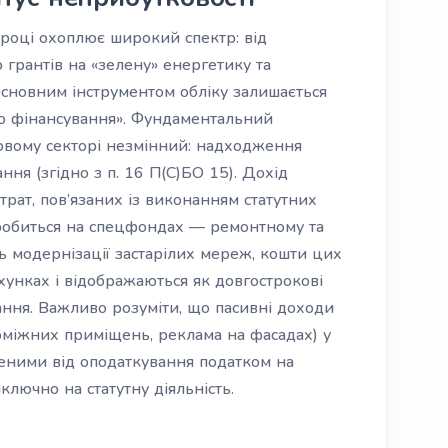
році охоплює широкий спектр: від
 грантів на «зелену» енергетику та
Основним інструментом обліку залишається
го фінансування». Фундаментальний
овому секторі незмінний: надходження
ня (згідно з п. 16 П(С)БО 15). Дохід
трат, пов’язаних із виконанням статутних
робиться на спецфондах — ремонтному та
ь модернізації застарілих мереж, кошти цих
унках і відображаються як довгострокові
зання. Важливо розуміти, що пасивні доходи
оміжних приміщень, реклама на фасадах) у
еними від оподаткування податком на
ключно на статутну діяльність.