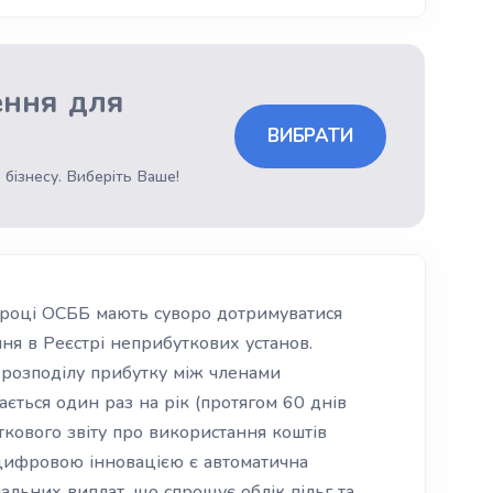
ення для
ВИБРАТИ
 бізнесу. Виберіть Ваше!
6 році ОСББ мають суворо дотримуватися
ння в Реєстрі неприбуткових установ.
розподілу прибутку між членами
дається один раз на рік (протягом 60 днів
ткового звіту про використання коштів
цифровою інновацією є автоматична
іальних виплат, що спрощує облік пільг та