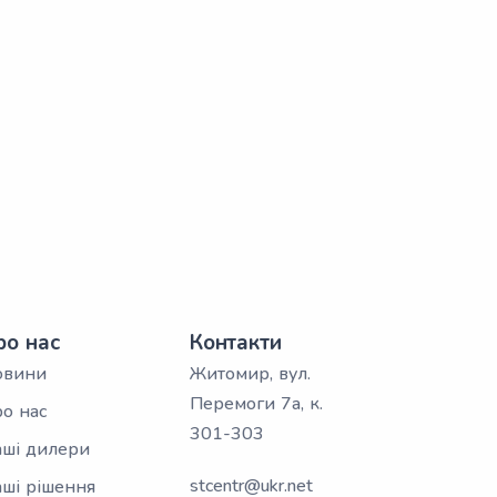
ро нас
Контакти
овини
Житомир, вул.
Перемоги 7а, к.
о нас
301-303
ші дилери
stcentr@ukr.net
ші рішення