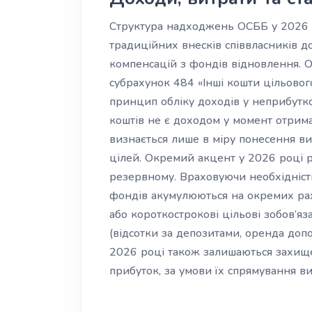
Структура надходжень ОСББ у 2026 
традиційних внесків співвласників до
компенсацій з фондів відновлення. 
субрахунок 484 «Інші кошти цільово
принцип обліку доходів у неприбутк
коштів не є доходом у момент отриман
визнається лише в міру понесення ви
цілей. Окремий акцент у 2026 році 
резервному. Враховуючи необхідніст
фондів акумулюються на окремих рах
або короткострокові цільові зобов’я
(відсотки за депозитами, оренда доп
2026 році також залишаються захищ
прибуток, за умови їх спрямування ви