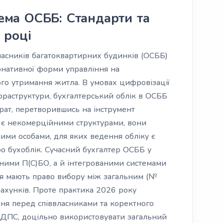
ема ОСББ: Стандарти та
 році
ласників багатоквартирних будинків (ОСББ)
рнативної форми управління на
го утримання житла. В умовах цифровізації
фраструктури, бухгалтерський облік в ОСББ
рат, перетворившись на інструмент
Б є некомерційними структурами, вони
ми особами, для яких ведення обліку є
про бухоблік. Сучасний бухгалтер ОСББ у
ними П(С)БО, а й інтегрованими системами
я мають право вибору між загальним (№
ахунків. Проте практика 2026 року
ння перед співвласниками та коректного
у ДПС, доцільно використовувати загальний