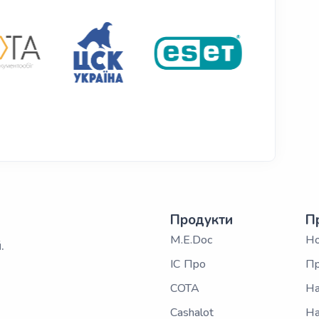
Продукти
П
M.E.Doc
Н
.
ІС Про
Пр
СОТА
На
Cashalot
На