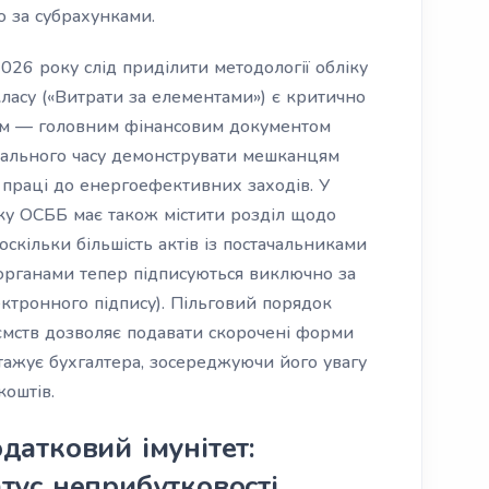
ю за субрахунками.
2026 року слід приділити методології обліку
класу («Витрати за елементами») є критично
ом — головним фінансовим документом
еального часу демонструвати мешканцям
и праці до енергоефективних заходів. У
ику ОСББ має також містити розділ щодо
скільки більшість актів із постачальниками
органами тепер підписуються виключно за
ктронного підпису). Пільговий порядок
иємств дозволяє подавати скорочені форми
тажує бухгалтера, зосереджуючи його увагу
коштів.
датковий імунітет:
атус неприбутковості