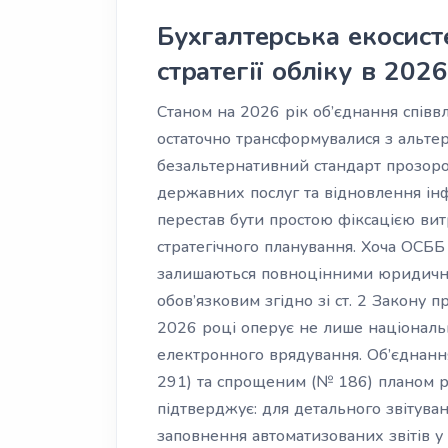
Бухгалтерська екосист
стратегії обліку в 2026
Станом на 2026 рік об’єднання співв
остаточно трансформувалися з альте
безальтернативний стандарт прозоро
державних послуг та відновлення ін
перестав бути простою фіксацією вит
стратегічного планування. Хоча ОСБ
залишаються повноцінними юридични
обов’язковим згідно зі ст. 2 Закону 
2026 році оперує не лише національ
електронного врядування. Об’єднанн
291) та спрощеним (№ 186) планом р
підтверджує: для детального звітува
заповнення автоматизованих звітів 