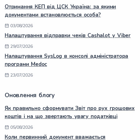
Отримання КЕП від ЦСК Україна: за якими
документами встановлюється особа?
03/08/2026
Налаштування відправки чеків Cashalot у Viber
29/07/2026
Налаштування SysLog в консолі адміністратора
програми Medoc
23/07/2026
Оновлення блогу
Як правильно сформувати Звіт про рух грошових
коштів і на що звертають увагу податківці
05/08/2026
Коли первинний документ вважається