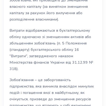
зобов'язань, які призводять до зменшення
власного капіталу (за винятком зменшення
капіталу за рахунок його вилучення або
розподілення власниками).
Витрати відображаються в бухгалтерському
обліку одночасно зі зменшенням активів або
збільшенням зобов'язань (п. 5 Положення
(стандарту) бухгалтерського обліку 16
"Витрати", затвердженого наказом
Міністерства фінансів України від 31.12.99 №
318).
Зобов'язання – це заборгованість
підприємства, яка виникла внаслідок минулих
подій і погашення якої в майбутньому, як
очікується, призведе до зменшення ресурсів
підприємства, що втілюють у собі економічні