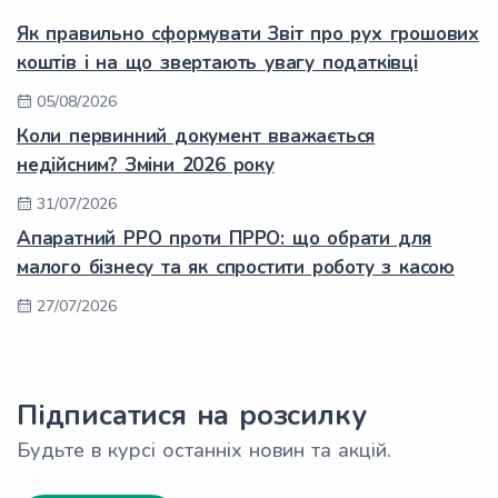
Як правильно сформувати Звіт про рух грошових
коштів і на що звертають увагу податківці
05/08/2026
Коли первинний документ вважається
недійсним? Зміни 2026 року
31/07/2026
Апаратний РРО проти ПРРО: що обрати для
малого бізнесу та як спростити роботу з касою
27/07/2026
Підписатися на розсилку
Будьте в курсі останніх новин та акцій.