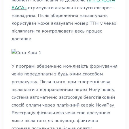
кабінеті Нової пошти та дозволяє
ПРРО «СОТА
КАСА»
отримувати актуальні статуси експрес-
накладних. Після збереження налаштувань
користувач може вказувати номер ТТН у чеках
післяплати та контролювати весь процес
доставки.
У програмі збережено можливість формування
чеків передоплати з будь-яким способом
розрахунку. Після цього, при створенні чека
післяплати з відправленням через Нову пошту,
система автоматично застосовує безготівковий
спосіб оплати через платіжний сервіс NovaPay.
Реєстрація фіскального чека стає доступною
лише після того, як покупець фактично
отримав посилку та здійснив оплату.