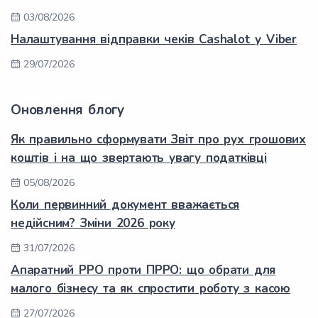
03/08/2026
Налаштування відправки чеків Cashalot у Viber
29/07/2026
Оновлення блогу
Як правильно сформувати Звіт про рух грошових
коштів і на що звертають увагу податківці
05/08/2026
Коли первинний документ вважається
недійсним? Зміни 2026 року
31/07/2026
Апаратний РРО проти ПРРО: що обрати для
малого бізнесу та як спростити роботу з касою
27/07/2026