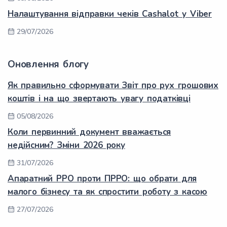
Налаштування відправки чеків Cashalot у Viber
29/07/2026
Оновлення блогу
Як правильно сформувати Звіт про рух грошових
коштів і на що звертають увагу податківці
05/08/2026
Коли первинний документ вважається
недійсним? Зміни 2026 року
31/07/2026
Апаратний РРО проти ПРРО: що обрати для
малого бізнесу та як спростити роботу з касою
27/07/2026