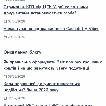
Отримання КЕП від ЦСК Україна: за якими
документами встановлюється особа?
03/08/2026
Налаштування відправки чеків Cashalot у Viber
29/07/2026
Оновлення блогу
Як правильно сформувати Звіт про рух грошових
коштів і на що звертають увагу податківці
05/08/2026
Коли первинний документ вважається
недійсним? Зміни 2026 року
31/07/2026
Апаратний РРО проти ПРРО: що обрати для