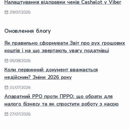
Налаштування відправки чеків Cashalot у Viber
29/07/2026
Оновлення блогу
Як правильно сформувати Звіт про рух грошових
коштів і на що звертають увагу податківці
05/08/2026
Коли первинний документ вважається
недійсним? Зміни 2026 року
31/07/2026
Апаратний РРО проти ПРРО: що обрати для
малого бізнесу та як спростити роботу з касою
27/07/2026