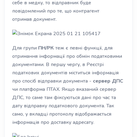
себе в медку, то відправник буде
повідомлений про те, що конт
р
агент
отримав
документ.
Для групи
ПН/РК
теж є певні функції, для
отримання інформації про обмін податковими
документами.
В першу чергу, в Реєстрі
податкових документів міститься інформація
про спосіб відправки документа -
сервер ДПС
чи
п
латформа ПТАХ.
Як
що
вказаний сервер
ДПС, то саме там фіксуються дані про час
та
дату відправку податкового документа.
Так
само,
у вкладці протоколу
відображається
інформація про
доставку адресату.