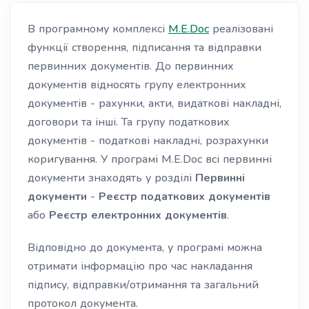
В програмному комплексі
M.E.Doc
реалізовані
функції створення,
п
і
дписання
та відправки
первинних документів.
До первинних
документів відносять групу електронних
документів - рахунки, акти, видаткові накладні,
договор
и
та інші. Та групу податкових
документів - податкові накладні, розрахунки
коригування. У програмі M.E.Doc всі первинні
документи знаходять у розділі
Первинні
документи
-
Реєстр податкових документів
або
Реєстр електронних документів
.
Відповідно до документа, у програмі можна
отримат
и інформацію про час наклада
ння
підпису, відправки/отримання та загальний
про
токол документа.