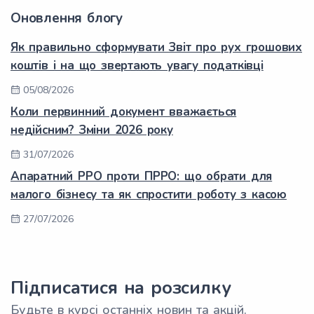
Оновлення блогу
Як правильно сформувати Звіт про рух грошових
коштів і на що звертають увагу податківці
05/08/2026
Коли первинний документ вважається
недійсним? Зміни 2026 року
31/07/2026
Апаратний РРО проти ПРРО: що обрати для
малого бізнесу та як спростити роботу з касою
27/07/2026
Підписатися на розсилку
Будьте в курсі останніх новин та акцій.