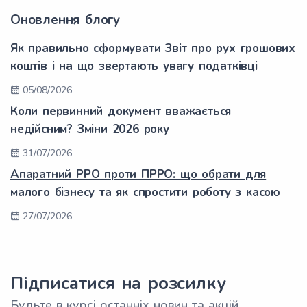
Оновлення блогу
Як правильно сформувати Звіт про рух грошових
коштів і на що звертають увагу податківці
05/08/2026
Коли первинний документ вважається
недійсним? Зміни 2026 року
31/07/2026
Апаратний РРО проти ПРРО: що обрати для
малого бізнесу та як спростити роботу з касою
27/07/2026
Підписатися на розсилку
Будьте в курсі останніх новин та акцій.