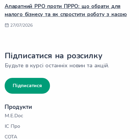
Апаратний РРО проти ПРРО: що обрати для
малого бізнесу та як спростити роботу з касою
27/07/2026
Підписатися на розсилку
Будьте в курсі останніх новин та акцій.
Підписатися
Продукти
M.E.Doc
ІС Про
СОТА