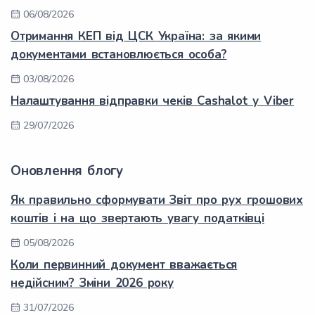
06/08/2026
Отримання КЕП від ЦСК Україна: за якими
документами встановлюється особа?
03/08/2026
Налаштування відправки чеків Cashalot у Viber
29/07/2026
Оновлення блогу
Як правильно сформувати Звіт про рух грошових
коштів і на що звертають увагу податківці
05/08/2026
Коли первинний документ вважається
недійсним? Зміни 2026 року
31/07/2026