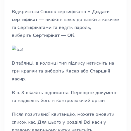
Відкриється Список сертифікатів +
Додати
сертифікат
— вкажіть шлях до папки з ключем
та Сертифікатами та ведіть пароль,
виберіть
Сертифікат
—
ОК.
В таблиці, в колонці тип підпису натисніть на
три крапки та виберіть
Касир
або
Старший
касир
.
В п. 3 вкажіть підписанта. Перевірте документ
та надішліть його в контролюючий орган.
Після позитивної квитанцію, можете оновити
список кас. Для цього у розділі
Всі каси
у
правому вверньому кутку натисніть