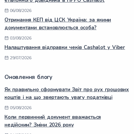
еталонного довідника в ПРРО Cashalot
06/08/2026
Отримання КЕП від ЦСК Україна: за якими
документами встановлюється особа?
03/08/2026
Налаштування відправки чеків Cashalot у Viber
29/07/2026
Оновлення блогу
Як правильно сформувати Звіт про рух грошових
коштів і на що звертають увагу податківці
05/08/2026
Коли первинний документ вважається
недійсним? Зміни 2026 року