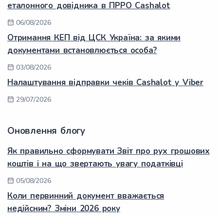
еталонного довідника в ПРРО Cashalot
06/08/2026
Отримання КЕП від ЦСК Україна: за якими
документами встановлюється особа?
03/08/2026
Налаштування відправки чеків Cashalot у Viber
29/07/2026
Оновлення блогу
Як правильно сформувати Звіт про рух грошових
коштів і на що звертають увагу податківці
05/08/2026
Коли первинний документ вважається
недійсним? Зміни 2026 року