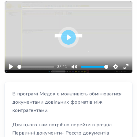
Play
07:41
Play
Mute
Settings
Ente
fulls
В програмі Медок є можливість обмінюватися
документами довільних форматів між
контрагентами.
Для цього нам потрібно перейти в розділ
Первинні документи- Реєстр документів